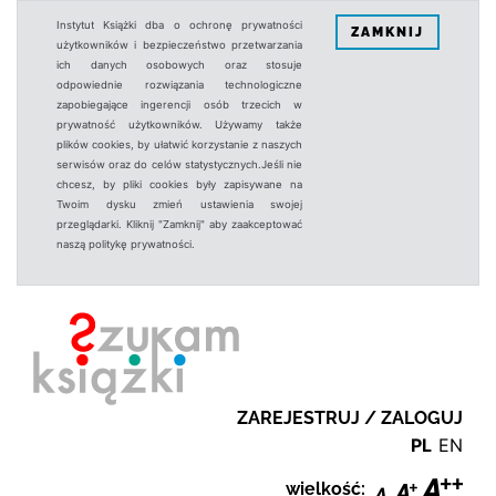
Instytut Książki dba o ochronę prywatności
ZAMKNIJ
użytkowników i bezpieczeństwo przetwarzania
ich danych osobowych oraz stosuje
odpowiednie rozwiązania technologiczne
zapobiegające ingerencji osób trzecich w
prywatność użytkowników. Używamy także
plików cookies, by ułatwić korzystanie z naszych
serwisów oraz do celów statystycznych.Jeśli nie
chcesz, by pliki cookies były zapisywane na
Twoim dysku zmień ustawienia swojej
przeglądarki. Kliknij "Zamknij" aby zaakceptować
naszą politykę prywatności.
ZAREJESTRUJ / ZALOGUJ
PL
EN
wielkość: