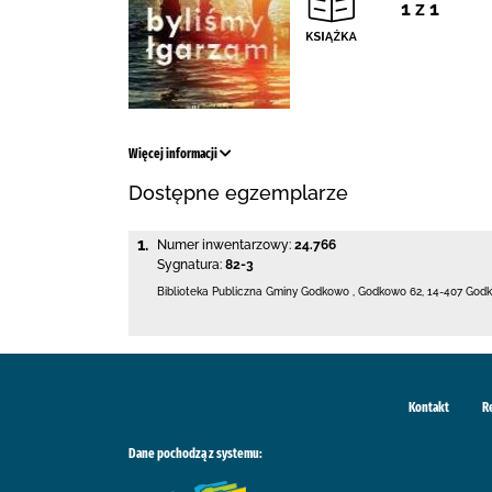
1 z 1
Więcej informacji
Dostępne egzemplarze
1.
Numer inwentarzowy:
24.766
Sygnatura:
82-3
Biblioteka Publiczna Gminy Godkowo
,
Godkowo 62
,
14-407 God
Kontakt
R
Dane pochodzą z systemu: