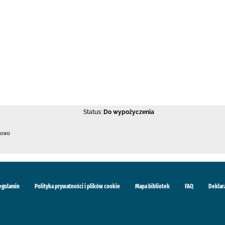
Status:
Do wypożyczenia
kowo
egulamin
Polityka prywatności i plików cookie
Mapa bibliotek
FAQ
Deklar