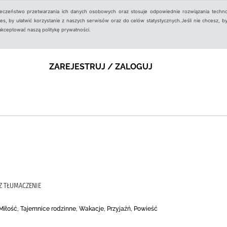
ieczeństwo przetwarzania ich danych osobowych oraz stosuje odpowiednie rozwiązania techno
, by ułatwić korzystanie z naszych serwisów oraz do celów statystycznych.Jeśli nie chcesz, by
aakceptować naszą politykę prywatności.
ZAREJESTRUJ / ZALOGUJ
SZ TŁUMACZENIE
Miłość, Tajemnice rodzinne, Wakacje, Przyjaźń, Powieść