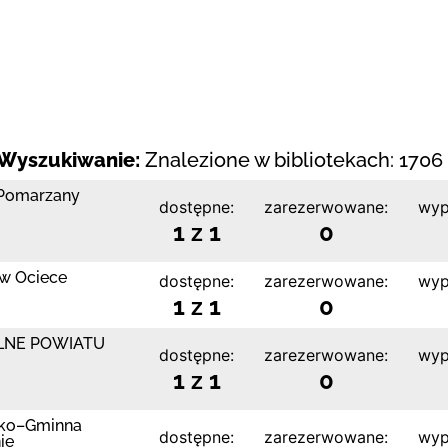
Wyszukiwanie:
Znalezione w bibliotekach: 1706 
a Pomarzany
dostępne:
zarezerwowane:
wyp
1 z 1
0
 w Ociece
dostępne:
zarezerwowane:
wyp
1 z 1
0
LNE POWIATU
dostępne:
zarezerwowane:
wyp
1 z 1
0
jsko–Gminna
dostępne:
zarezerwowane:
wyp
ie