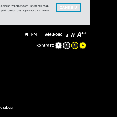
logiczne zapobiegające ingerencji osób
ZAMKNIJ
 pliki cookies były zapisywane na Twoim
PL
EN
wielkość:
kontrast:
byczajowa