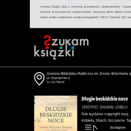
Instytut Książki dba o ochronę prywatności użytkowników i bezp
trzecich w prywatność użytkowników. Używamy także plików cookies
dysku zmień ustawienia swojej przeglądarki. Kliknij "Zamknij" aby z
Gminna Biblioteka Publiczna im. Ernsta Wiecherta 
ul. Zwycięstwa 6
11-710 Piecki
Długie beskidzkie noce
SKRZYPIEC-DAGNAN, IZABELA
Rok wydania: copyright 2023.
Kobieta, Strach, Szczęście, 
dostępne: