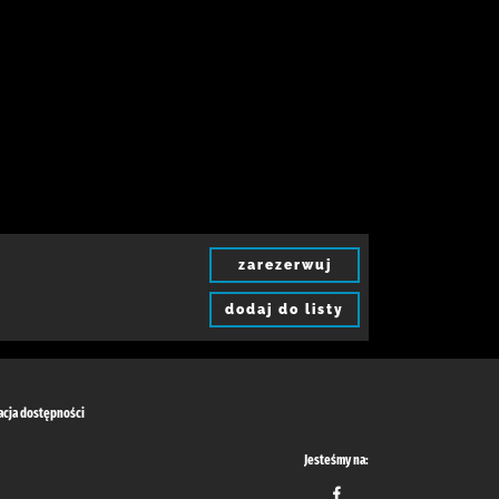
zarezerwuj
dodaj do listy
acja dostępności
Jesteśmy na: