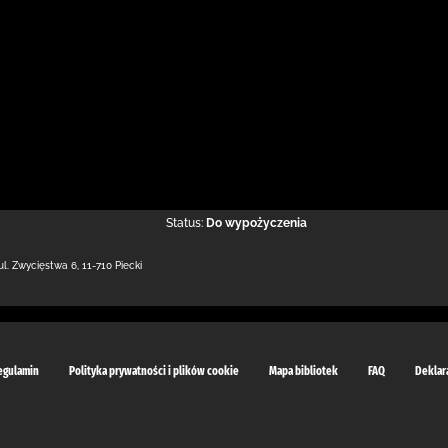
Status:
Do wypożyczenia
ul. Zwycięstwa 6
,
11-710 Piecki
egulamin
Polityka prywatności i plików cookie
Mapa bibliotek
FAQ
Deklar