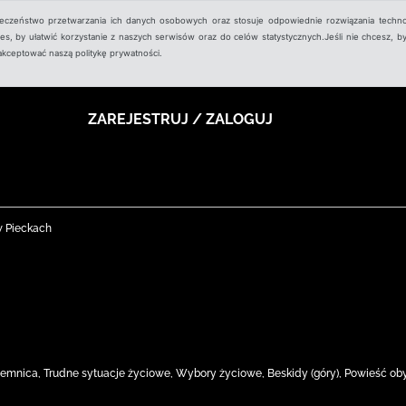
ieczeństwo przetwarzania ich danych osobowych oraz stosuje odpowiednie rozwiązania techno
, by ułatwić korzystanie z naszych serwisów oraz do celów statystycznych.Jeśli nie chcesz, by
aakceptować naszą politykę prywatności.
ZAREJESTRUJ / ZALOGUJ
w Pieckach
Tajemnica, Trudne sytuacje życiowe, Wybory życiowe, Beskidy (góry), Powieść o