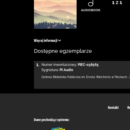
1 z 1
Więcej informacji
Dostępne egzemplarze
1.
Numer inwentarzowy:
PIEC-038565
Sygnatura:
Pł Audio
Gminna Biblioteka Publiczna
im. Ernsta Wiecherta w Pieckach
,
Kontakt
R
Dane pochodzą z systemu: