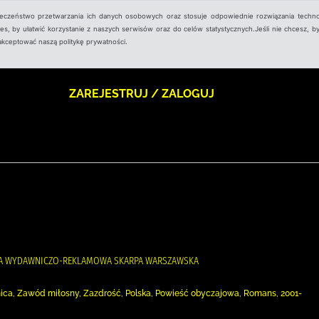
ieczeństwo przetwarzania ich danych osobowych oraz stosuje odpowiednie rozwiązania techno
, by ułatwić korzystanie z naszych serwisów oraz do celów statystycznych.Jeśli nie chcesz, by
aakceptować naszą politykę prywatności.
ZAREJESTRUJ / ZALOGUJ
CJA WYDAWNICZO-REKLAMOWA SKARPA WARSZAWSKA
mnica, Zawód miłosny, Zazdrość, Polska, Powieść obyczajowa, Romans, 2001-