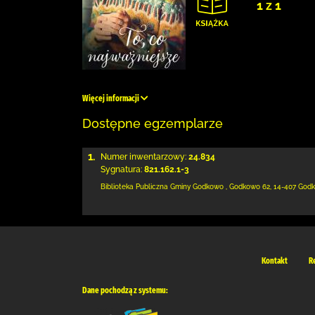
1 z 1
Więcej informacji
Dostępne egzemplarze
1.
Numer inwentarzowy:
24.834
Sygnatura:
821.162.1-3
Biblioteka Publiczna Gminy Godkowo
,
Godkowo 62
,
14-407 God
Kontakt
R
Dane pochodzą z systemu: