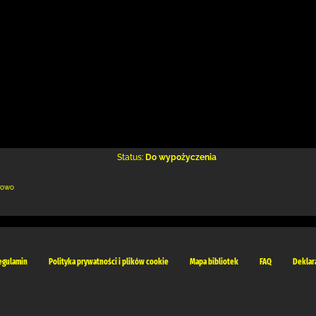
Status:
Do wypożyczenia
kowo
egulamin
Polityka prywatności i plików cookie
Mapa bibliotek
FAQ
Deklar