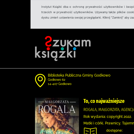
Instytut Książki dba o ochronę prywatności użytkowników i bezp
trzecich w prywatność użytkowników. Używamy także plików cookies
dysku zmień ustawienia swojej przeglądarki. Kliknij "Zamknij" aby z
Biblioteka Publiczna Gminy Godkowo
Godkowo 62
14-407 Godkowo
To, co najważniejsze
ROGALA, MAŁGORZATA, AGEN
Rok wydania: copyright 2022.
Matki i córki, Prawnicy, Taje
dostępne: