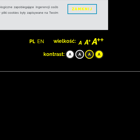
logiczne zapobiegające ingerencji osób
ZAMKNIJ
 pliki cookies były zapisywane na Twoim
PL
EN
wielkość:
kontrast: