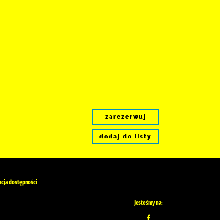
zarezerwuj
dodaj do listy
acja dostępności
Jesteśmy na: