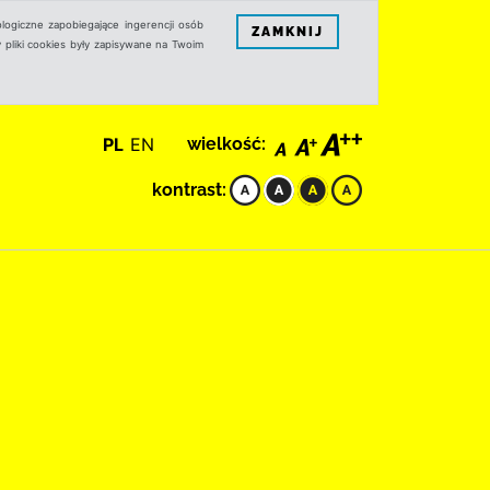
logiczne zapobiegające ingerencji osób
ZAMKNIJ
 pliki cookies były zapisywane na Twoim
PL
EN
wielkość:
kontrast: