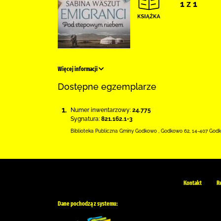
1 z 1
Więcej informacji
Dostępne egzemplarze
1.
Numer inwentarzowy:
24.775
Sygnatura:
821.162.1-3
Biblioteka Publiczna Gminy Godkowo
,
Godkowo 62
,
14-407 God
Kontakt
R
Dane pochodzą z systemu: