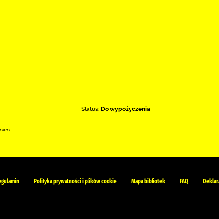
Status:
Do wypożyczenia
kowo
egulamin
Polityka prywatności i plików cookie
Mapa bibliotek
FAQ
Deklar