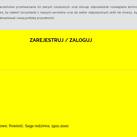
ieczeństwo przetwarzania ich danych osobowych oraz stosuje odpowiednie rozwiązania techno
, by ułatwić korzystanie z naszych serwisów oraz do celów statystycznych.Jeśli nie chcesz, by
aakceptować naszą politykę prywatności.
ZAREJESTRUJ / ZALOGUJ
iowe, Powieść, Saga rodzinna, 1901-2000