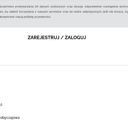
ieczeństwo przetwarzania ich danych osobowych oraz stosuje odpowiednie rozwiązania techno
, by ułatwić korzystanie z naszych serwisów oraz do celów statystycznych.Jeśli nie chcesz, by
aakceptować naszą politykę prywatności.
ZAREJESTRUJ / ZALOGUJ
IA
ć obyczajowa