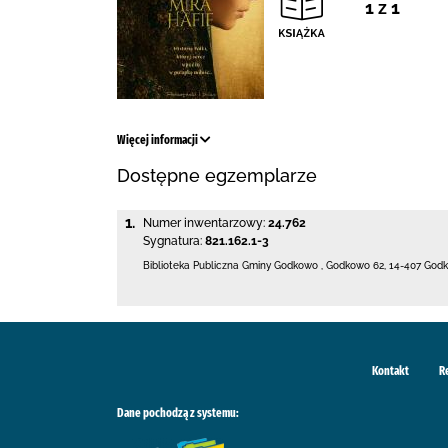
1 z 1
Więcej informacji
Dostępne egzemplarze
1.
Numer inwentarzowy:
24.762
Sygnatura:
821.162.1-3
Biblioteka Publiczna Gminy Godkowo
,
Godkowo 62
,
14-407 God
Kontakt
R
Dane pochodzą z systemu: