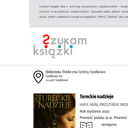
Instytut Książki dba o ochronę prywatności użytkowników i bezp
trzecich w prywatność użytkowników. Używamy także plików cookies
dysku zmień ustawienia swojej przeglądarki. Kliknij "Zamknij" aby z
Biblioteka Publiczna Gminy Godkowo
Godkowo 62
14-407 Godkowo
Tureckie nadzieje
HAFIF, MIRA, PRÓSZYŃSKI MED
Rok wydania: 2022.
Powieść polska 21 w., Powieś
dostępne: