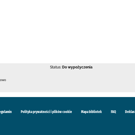
Status:
Do wypożyczenia
kowo
egulamin
Polityka prywatności i plików cookie
Mapa bibliotek
FAQ
Deklar