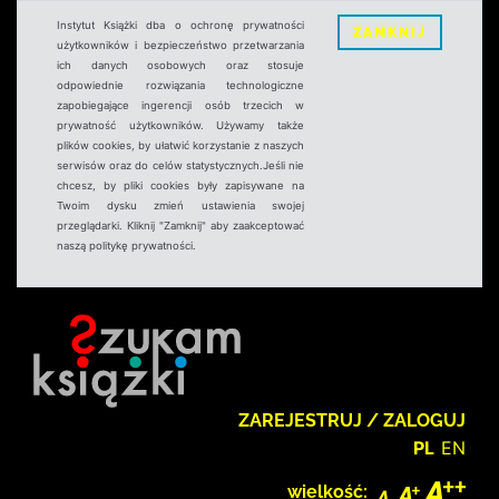
Instytut Książki dba o ochronę prywatności
ZAMKNIJ
użytkowników i bezpieczeństwo przetwarzania
ich danych osobowych oraz stosuje
odpowiednie rozwiązania technologiczne
zapobiegające ingerencji osób trzecich w
prywatność użytkowników. Używamy także
plików cookies, by ułatwić korzystanie z naszych
serwisów oraz do celów statystycznych.Jeśli nie
chcesz, by pliki cookies były zapisywane na
Twoim dysku zmień ustawienia swojej
przeglądarki. Kliknij "Zamknij" aby zaakceptować
naszą politykę prywatności.
ZAREJESTRUJ / ZALOGUJ
PL
EN
wielkość: