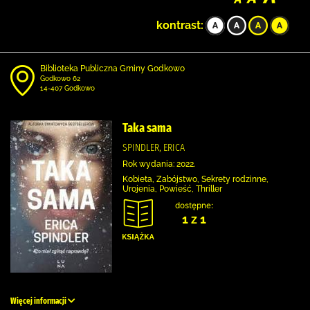
kontrast:
Biblioteka Publiczna Gminy Godkowo
Godkowo 62
14-407 Godkowo
Taka sama
SPINDLER, ERICA
Rok wydania: 2022.
Kobieta, Zabójstwo, Sekrety rodzinne,
Urojenia, Powieść, Thriller
dostępne:
1 z 1
Więcej informacji