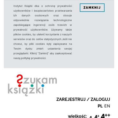
Instytut Książki dba o ochronę prywatności
ZAMKNIJ
użytkowników i bezpieczeństwo przetwarzania
ich danych osobowych oraz stosuje
odpowiednie rozwiązania technologiczne
zapobiegające ingerencji osób trzecich w
prywatność użytkowników. Używamy także
plików cookies, by ułatwić korzystanie z naszych
serwisów oraz do celów statystycznych.Jeśli nie
chcesz, by pliki cookies były zapisywane na
Twoim dysku zmień ustawienia swojej
przeglądarki. Kliknij "Zamknij" aby zaakceptować
naszą politykę prywatności.
ZAREJESTRUJ / ZALOGUJ
PL
EN
wielkość: