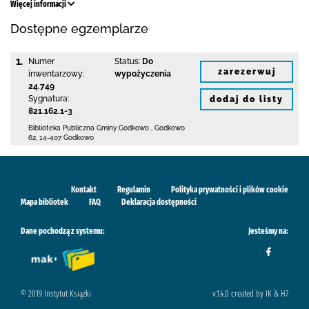
Więcej informacji
Dostępne egzemplarze
1.
Numer
Status:
Do
zarezerwuj
inwentarzowy:
wypożyczenia
24.749
Sygnatura:
dodaj do listy
821.162.1-3
Biblioteka Publiczna Gminy Godkowo
,
Godkowo
62
,
14-407 Godkowo
Kontakt
Regulamin
Polityka prywatności i plików cookie
Mapa bibliotek
FAQ
Deklaracja dostępności
Dane pochodzą z systemu:
Jesteśmy na:
© 2019 Instytut Książki
v.1.4.0 created by IK & H7