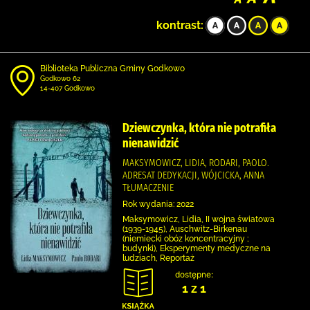
kontrast:
Biblioteka Publiczna Gminy Godkowo
Godkowo 62
14-407 Godkowo
Dziewczynka, która nie potrafiła
nienawidzić
MAKSYMOWICZ, LIDIA, RODARI, PAOLO.
ADRESAT DEDYKACJI, WÓJCICKA, ANNA
TŁUMACZENIE
Rok wydania: 2022
Maksymowicz, Lidia, II wojna światowa
(1939-1945), Auschwitz-Birkenau
(niemiecki obóz koncentracyjny ;
budynki), Eksperymenty medyczne na
ludziach, Reportaż
dostępne:
1 z 1