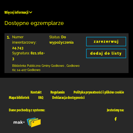
Więcej informacji
Dostępne egzemplarze
1.
Numer
Status:
Do
zarezerwuj
inwentarzowy:
wypożyczenia
24.743
Sygnatura:
821.162-
dodaj do listy
3
Biblioteka Publiczna Gminy Godkowo
,
Godkowo
62
,
14-407 Godkowo
Kontakt
Regulamin
Polityka prywatności i plików cookie
Mapa bibliotek
FAQ
Deklaracja dostępności
Dane pochodzą z systemu:
Jesteśmy na: