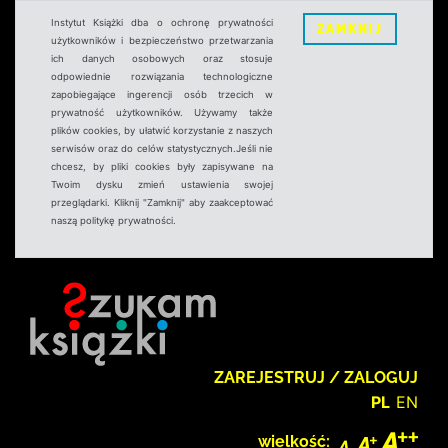
Instytut Książki dba o ochronę prywatności
ZAMKNIJ
użytkowników i bezpieczeństwo przetwarzania
ich danych osobowych oraz stosuje
odpowiednie rozwiązania technologiczne
zapobiegające ingerencji osób trzecich w
prywatność użytkowników. Używamy także
plików cookies, by ułatwić korzystanie z naszych
serwisów oraz do celów statystycznych.Jeśli nie
chcesz, by pliki cookies były zapisywane na
Twoim dysku zmień ustawienia swojej
przeglądarki. Kliknij "Zamknij" aby zaakceptować
naszą politykę prywatności.
ZAREJESTRUJ / ZALOGUJ
PL
EN
wielkość: