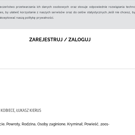
ieczeństwo przetwarzania ich danych osobowych oraz stosuje odpowiednie rozwiązania techno
, by ułatwić korzystanie z naszych serwisów oraz do celów statystycznych.Jeśli nie chcesz, by
aakceptować naszą politykę prywatności.
ZAREJESTRUJ / ZALOGUJ
KOBIECE, ŁUKASZ KIERUS
ie, Powroty, Rodzina, Osoby zaginione, Kryminał, Powieść, 2001-