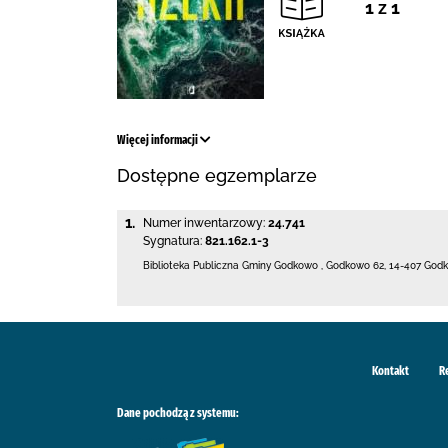
1 z 1
Więcej informacji
Dostępne egzemplarze
1.
Numer inwentarzowy:
24.741
Sygnatura:
821.162.1-3
Biblioteka Publiczna Gminy Godkowo
,
Godkowo 62
,
14-407 God
Kontakt
R
Dane pochodzą z systemu: