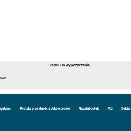
Status:
Do wypożyczenia
kowo
egulamin
Polityka prywatności i plików cookie
Mapa bibliotek
FAQ
Deklar