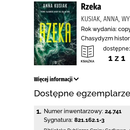
Rzeka
KUSIAK, ANNA, W
Rok wydania: copy
Chasydyzm histori
dostępne
1 z 1
Więcej informacji
Dostępne egzemplarz
1.
Numer inwentarzowy:
24.741
Sygnatura:
821.162.1-3