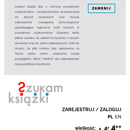
Instytut Książki dba o ochronę prywatności
ZAMKNIJ
użytkowników i bezpieczeństwo przetwarzania
ich danych osobowych oraz stosuje
odpowiednie rozwiązania technologiczne
zapobiegające ingerencji osób trzecich w
prywatność użytkowników. Używamy także
plików cookies, by ułatwić korzystanie z naszych
serwisów oraz do celów statystycznych.Jeśli nie
chcesz, by pliki cookies były zapisywane na
Twoim dysku zmień ustawienia swojej
przeglądarki. Kliknij "Zamknij" aby zaakceptować
naszą politykę prywatności.
ZAREJESTRUJ / ZALOGUJ
PL
EN
wielkość: