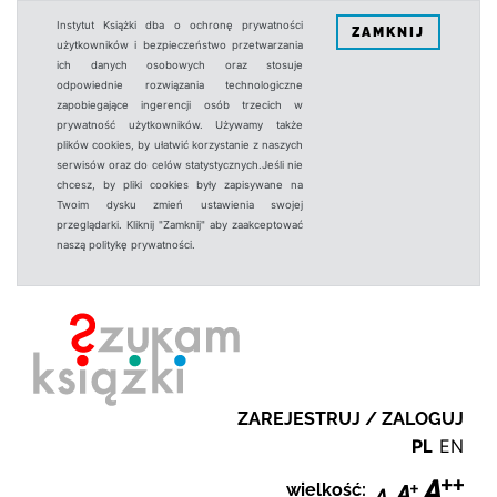
Instytut Książki dba o ochronę prywatności
ZAMKNIJ
użytkowników i bezpieczeństwo przetwarzania
ich danych osobowych oraz stosuje
odpowiednie rozwiązania technologiczne
zapobiegające ingerencji osób trzecich w
prywatność użytkowników. Używamy także
plików cookies, by ułatwić korzystanie z naszych
serwisów oraz do celów statystycznych.Jeśli nie
chcesz, by pliki cookies były zapisywane na
Twoim dysku zmień ustawienia swojej
przeglądarki. Kliknij "Zamknij" aby zaakceptować
naszą politykę prywatności.
ZAREJESTRUJ / ZALOGUJ
PL
EN
wielkość: