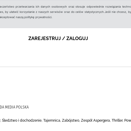
ieczeństwo przetwarzania ich danych osobowych oraz stosuje odpowiednie rozwiązania techno
, by ułatwić korzystanie z naszych serwisów oraz do celów statystycznych.Jeśli nie chcesz, by
aakceptować naszą politykę prywatności.
ZAREJESTRUJ / ZALOGUJ
RDA MEDIA POLSKA
, Śledztwo i dochodzenie, Tajemnica, Zabójstwo, Zespół Aspergera, Thriller, Po