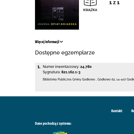
1 z 1
Więcej informacji
Dostępne egzemplarze
1.
Numer inwentarzowy:
24.780
Sygnatura:
821.162.1-3
Biblioteka Publiczna Gminy Godkowo
,
Godkowo 62
,
14-407 God
Kontakt
R
Dane pochodzą z systemu: