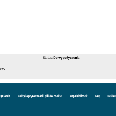
Status:
Do wypożyczenia
kowo
egulamin
Polityka prywatności i plików cookie
Mapa bibliotek
FAQ
Deklar