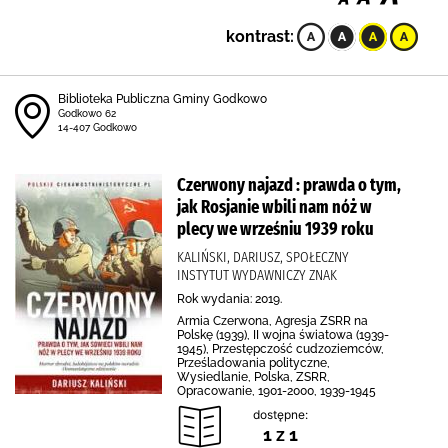
kontrast:
Biblioteka Publiczna Gminy Godkowo
Godkowo 62
14-407 Godkowo
Czerwony najazd : prawda o tym,
jak Rosjanie wbili nam nóż w
plecy we wrześniu 1939 roku
KALIŃSKI, DARIUSZ, SPOŁECZNY
INSTYTUT WYDAWNICZY ZNAK
Rok wydania: 2019.
Armia Czerwona, Agresja ZSRR na
Polskę (1939), II wojna światowa (1939-
1945), Przestępczość cudzoziemców,
Prześladowania polityczne,
Wysiedlanie, Polska, ZSRR,
Opracowanie, 1901-2000, 1939-1945
dostępne:
1 z 1