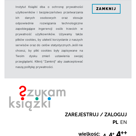
Instytut Książki dba o ochronę prywatności
ZAMKNIJ
użytkowników i bezpieczeństwo przetwarzania
ich danych osobowych oraz stosuje
odpowiednie rozwiązania technologiczne
zapobiegające ingerencji osób trzecich w
prywatność użytkowników. Używamy także
plików cookies, by ułatwić korzystanie z naszych
serwisów oraz do celów statystycznych.Jeśli nie
chcesz, by pliki cookies były zapisywane na
Twoim dysku zmień ustawienia swojej
przeglądarki. Kliknij "Zamknij" aby zaakceptować
naszą politykę prywatności.
ZAREJESTRUJ / ZALOGUJ
PL
EN
wielkość: