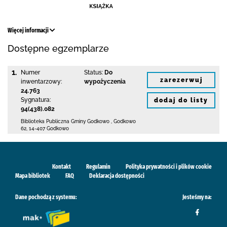
Więcej informacji
Dostępne egzemplarze
1.
Numer
Status:
Do
zarezerwuj
inwentarzowy:
wypożyczenia
24.763
Sygnatura:
dodaj do listy
94(438).082
Biblioteka Publiczna Gminy Godkowo
,
Godkowo
62
,
14-407 Godkowo
Kontakt
Regulamin
Polityka prywatności i plików cookie
Mapa bibliotek
FAQ
Deklaracja dostępności
Dane pochodzą z systemu:
Jesteśmy na: