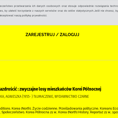
ieczeństwo przetwarzania ich danych osobowych oraz stosuje odpowiednie rozwiązania techno
, by ułatwić korzystanie z naszych serwisów oraz do celów statystycznych.Jeśli nie chcesz, by
aakceptować naszą politykę prywatności.
ZAREJESTRUJ / ZALOGUJ
azdrościć : zwyczajne losy mieszkańców Korei Północnej
A, AGNIESZKA (1955- ) TŁUMACZENIE, WYDAWNICTWO CZARNE
itions. Korea (North), Życie codzienne, Prześladowania polityczne, Koreans Econo
 Społeczeństwo, Korea Północna 21 w., Korea (North) History, Reportaż 21 w., 190