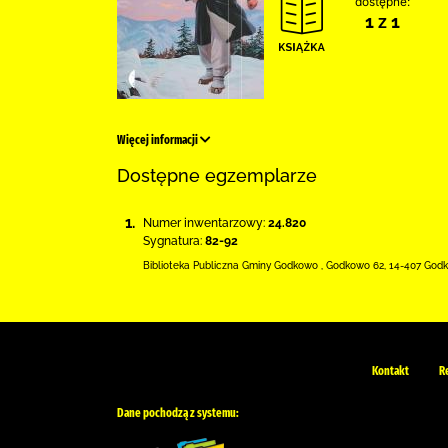
dostępne:
1 z 1
Więcej informacji
Dostępne egzemplarze
1.
Numer inwentarzowy:
24.820
Sygnatura:
82-92
Biblioteka Publiczna Gminy Godkowo
,
Godkowo 62
,
14-407 God
Kontakt
R
Dane pochodzą z systemu: