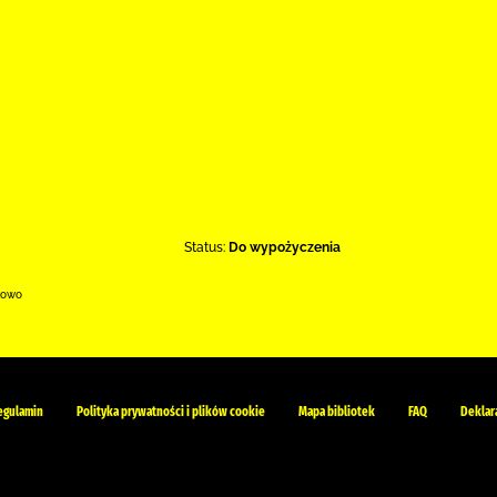
Status:
Do wypożyczenia
kowo
egulamin
Polityka prywatności i plików cookie
Mapa bibliotek
FAQ
Deklar