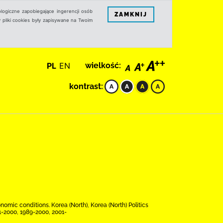
logiczne zapobiegające ingerencji osób
ZAMKNIJ
 pliki cookies były zapisywane na Twoim
PL
EN
wielkość:
kontrast:
mic conditions. Korea (North), Korea (North) Politics
1-2000, 1989-2000, 2001-