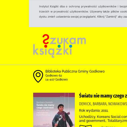
Instytut Książki dba o ochronę prywatności użytkowników i bezp
trzecich w prywatność użytkowników. Używamy także plików cookies
dysku zmień ustawienia swojej przeglądarki. Kliknij "Zamknij" aby z
Biblioteka Publiczna Gminy Godkowo
Godkowo 62
14-407 Godkowo
Światu nie mamy czego z
DEMICK, BARBARA, NOWAKOWSK
Rok wydania: 2011.
Uchodźcy, Koreans Social cond
and government., Totalitaryzm,