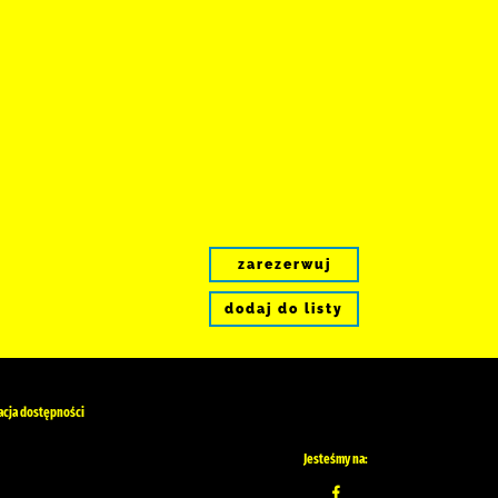
zarezerwuj
dodaj do listy
acja dostępności
Jesteśmy na: