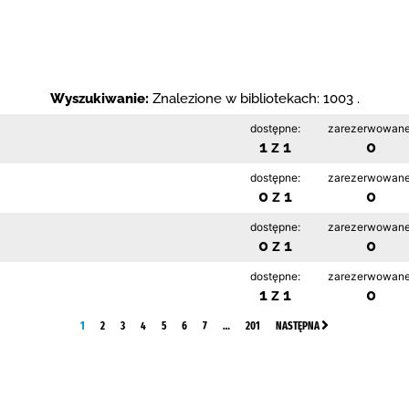
Wyszukiwanie:
Znalezione w bibliotekach: 1003 .
dostępne:
zarezerwowane
1 z 1
0
dostępne:
zarezerwowane
0 z 1
0
dostępne:
zarezerwowane
0 z 1
0
dostępne:
zarezerwowane
1 z 1
0
1
2
3
4
5
6
7
…
201
NASTĘPNA