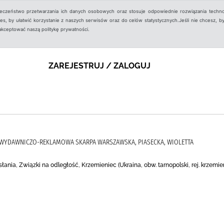
ieczeństwo przetwarzania ich danych osobowych oraz stosuje odpowiednie rozwiązania techno
, by ułatwić korzystanie z naszych serwisów oraz do celów statystycznych.Jeśli nie chcesz, by
aakceptować naszą politykę prywatności.
ZAREJESTRUJ / ZALOGUJ
A WYDAWNICZO-REKLAMOWA SKARPA WARSZAWSKA, PIASECKA, WIOLETTA
ania, Związki na odległość, Krzemieniec (Ukraina, obw. tarnopolski, rej. krzemie