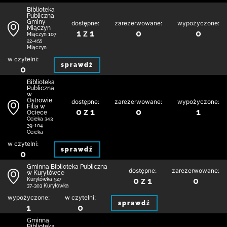
Biblioteka
Publiczna
Gminy
dostępne:
zarezerwowane:
wypożyczone:
Miączyn
1 z 1
0
0
Miączyn 107
22-455
Miączyn
w czytelni:
sprawdź
0
Biblioteka
Publiczna
w
Ostrowie
dostępne:
zarezerwowane:
wypożyczone:
Filia w
0 z 1
0
1
Ociece
Ocieka 343
39-104
Ocieka
w czytelni:
sprawdź
0
Gminna Biblioteka Publiczna
dostępne:
zarezerwowane:
w Kuryłówce
0 z 1
0
Kuryłówka 527
37-303 Kuryłówka
wypożyczone:
w czytelni:
sprawdź
1
0
Gminna
Biblioteka