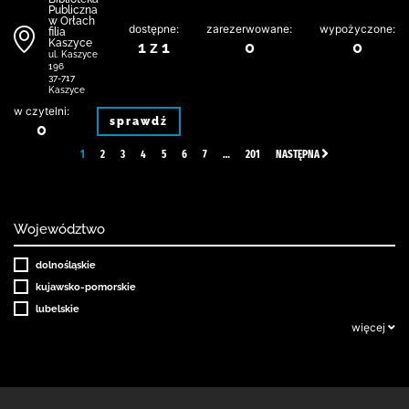
Publiczna
w Orłach
dostępne:
zarezerwowane:
wypożyczone:
filia
Kaszyce
1 z 1
0
0
ul. Kaszyce
196
37-717
Kaszyce
w czytelni:
sprawdź
0
1
2
3
4
5
6
7
…
201
NASTĘPNA
Województwo
dolnośląskie
kujawsko-pomorskie
lubelskie
więcej