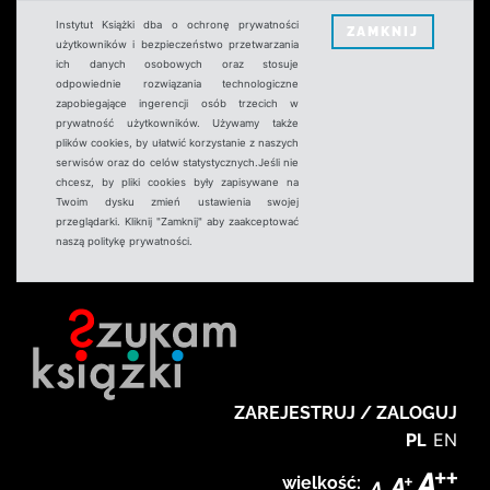
Instytut Książki dba o ochronę prywatności
ZAMKNIJ
użytkowników i bezpieczeństwo przetwarzania
ich danych osobowych oraz stosuje
odpowiednie rozwiązania technologiczne
zapobiegające ingerencji osób trzecich w
prywatność użytkowników. Używamy także
plików cookies, by ułatwić korzystanie z naszych
serwisów oraz do celów statystycznych.Jeśli nie
chcesz, by pliki cookies były zapisywane na
Twoim dysku zmień ustawienia swojej
przeglądarki. Kliknij "Zamknij" aby zaakceptować
naszą politykę prywatności.
ZAREJESTRUJ / ZALOGUJ
PL
EN
wielkość: