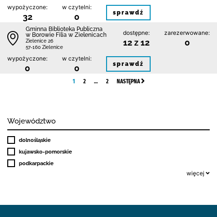
wypożyczone:
w czytelni:
sprawdź
32
0
Gminna Biblioteka Publiczna
dostępne:
zarezerwowane:
w Borowie Filia w Zielenicach
12 z 12
0
Zielenice 26
57-160 Zielenice
wypożyczone:
w czytelni:
sprawdź
0
0
1
2
…
2
NASTĘPNA
Województwo
dolnośląskie
kujawsko-pomorskie
podkarpackie
więcej