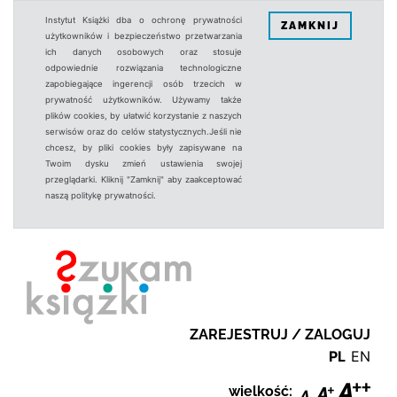
Instytut Książki dba o ochronę prywatności
ZAMKNIJ
użytkowników i bezpieczeństwo przetwarzania
ich danych osobowych oraz stosuje
odpowiednie rozwiązania technologiczne
zapobiegające ingerencji osób trzecich w
prywatność użytkowników. Używamy także
plików cookies, by ułatwić korzystanie z naszych
serwisów oraz do celów statystycznych.Jeśli nie
chcesz, by pliki cookies były zapisywane na
Twoim dysku zmień ustawienia swojej
przeglądarki. Kliknij "Zamknij" aby zaakceptować
naszą politykę prywatności.
ZAREJESTRUJ / ZALOGUJ
PL
EN
wielkość: