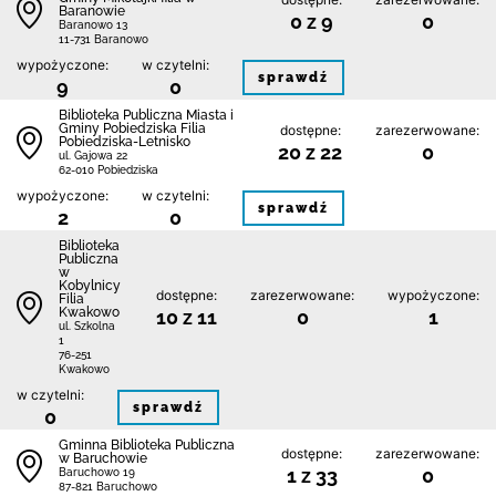
Baranowie
0 z 9
0
Baranowo 13
11-731 Baranowo
wypożyczone:
w czytelni:
sprawdź
9
0
Biblioteka Publiczna Miasta i
Gminy Pobiedziska Filia
dostępne:
zarezerwowane:
Pobiedziska-Letnisko
20 z 22
0
ul. Gajowa 22
62-010 Pobiedziska
wypożyczone:
w czytelni:
sprawdź
2
0
Biblioteka
Publiczna
w
Kobylnicy
dostępne:
zarezerwowane:
wypożyczone:
Filia
Kwakowo
10 z 11
0
1
ul. Szkolna
1
76-251
Kwakowo
w czytelni:
sprawdź
0
Gminna Biblioteka Publiczna
dostępne:
zarezerwowane:
w Baruchowie
1 z 33
0
Baruchowo 19
87-821 Baruchowo