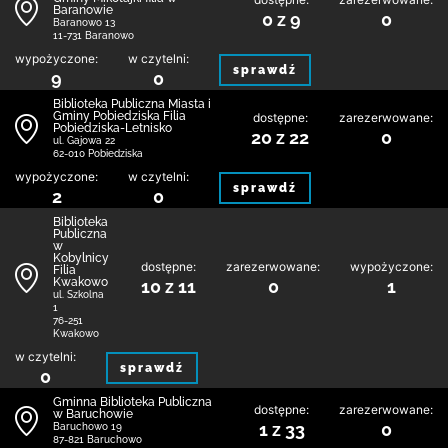
Baranowie
0 z 9
0
Baranowo 13
11-731 Baranowo
wypożyczone:
w czytelni:
sprawdź
9
0
Biblioteka Publiczna Miasta i
Gminy Pobiedziska Filia
dostępne:
zarezerwowane:
Pobiedziska-Letnisko
20 z 22
0
ul. Gajowa 22
62-010 Pobiedziska
wypożyczone:
w czytelni:
sprawdź
2
0
Biblioteka
Publiczna
w
Kobylnicy
dostępne:
zarezerwowane:
wypożyczone:
Filia
Kwakowo
10 z 11
0
1
ul. Szkolna
1
76-251
Kwakowo
w czytelni:
sprawdź
0
Gminna Biblioteka Publiczna
dostępne:
zarezerwowane:
w Baruchowie
1 z 33
0
Baruchowo 19
87-821 Baruchowo