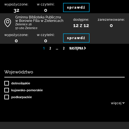
wypożyczone:
w czytelni:
sprawdź
32
0
Gminna Biblioteka Publiczna
dostępne:
zarezerwowane:
w Borowie Filia w Zielenicach
12 z 12
0
Zielenice 26
57-160 Zielenice
wypożyczone:
w czytelni:
sprawdź
0
0
1
2
…
2
NASTĘPNA
Województwo
dolnośląskie
kujawsko-pomorskie
podkarpackie
więcej