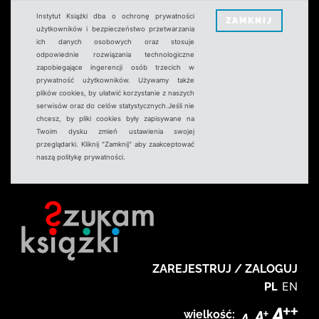
Instytut Książki dba o ochronę prywatności
ZAMKNIJ
użytkowników i bezpieczeństwo przetwarzania
ich danych osobowych oraz stosuje
odpowiednie rozwiązania technologiczne
zapobiegające ingerencji osób trzecich w
prywatność użytkowników. Używamy także
plików cookies, by ułatwić korzystanie z naszych
serwisów oraz do celów statystycznych.Jeśli nie
chcesz, by pliki cookies były zapisywane na
Twoim dysku zmień ustawienia swojej
przeglądarki. Kliknij "Zamknij" aby zaakceptować
naszą politykę prywatności.
ZAREJESTRUJ / ZALOGUJ
PL
EN
wielkość: