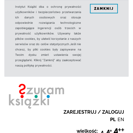
Instytut Książki dba o ochronę prywatności
ZAMKNIJ
użytkowników i bezpieczeństwo przetwarzania
ich danych osobowych oraz stosuje
odpowiednie rozwiązania technologiczne
zapobiegające ingerencji osób trzecich w
prywatność użytkowników. Używamy także
plików cookies, by ułatwić korzystanie z naszych
serwisów oraz do celów statystycznych.Jeśli nie
chcesz, by pliki cookies były zapisywane na
Twoim dysku zmień ustawienia swojej
przeglądarki. Kliknij "Zamknij" aby zaakceptować
naszą politykę prywatności.
ZAREJESTRUJ / ZALOGUJ
PL
EN
wielkość: