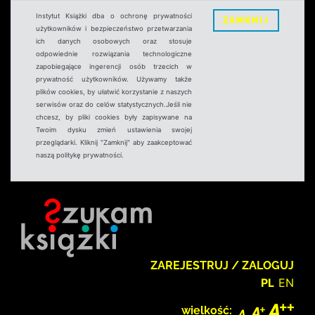
Instytut Książki dba o ochronę prywatności
ZAMKNIJ
użytkowników i bezpieczeństwo przetwarzania
ich danych osobowych oraz stosuje
odpowiednie rozwiązania technologiczne
zapobiegające ingerencji osób trzecich w
prywatność użytkowników. Używamy także
plików cookies, by ułatwić korzystanie z naszych
serwisów oraz do celów statystycznych.Jeśli nie
chcesz, by pliki cookies były zapisywane na
Twoim dysku zmień ustawienia swojej
przeglądarki. Kliknij "Zamknij" aby zaakceptować
naszą politykę prywatności.
ZAREJESTRUJ / ZALOGUJ
PL
EN
wielkość: