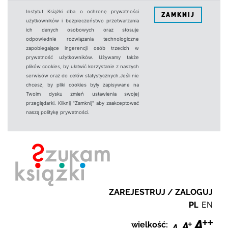
Instytut Książki dba o ochronę prywatności
ZAMKNIJ
użytkowników i bezpieczeństwo przetwarzania
ich danych osobowych oraz stosuje
odpowiednie rozwiązania technologiczne
zapobiegające ingerencji osób trzecich w
prywatność użytkowników. Używamy także
plików cookies, by ułatwić korzystanie z naszych
serwisów oraz do celów statystycznych.Jeśli nie
chcesz, by pliki cookies były zapisywane na
Twoim dysku zmień ustawienia swojej
przeglądarki. Kliknij "Zamknij" aby zaakceptować
naszą politykę prywatności.
ZAREJESTRUJ / ZALOGUJ
PL
EN
wielkość: