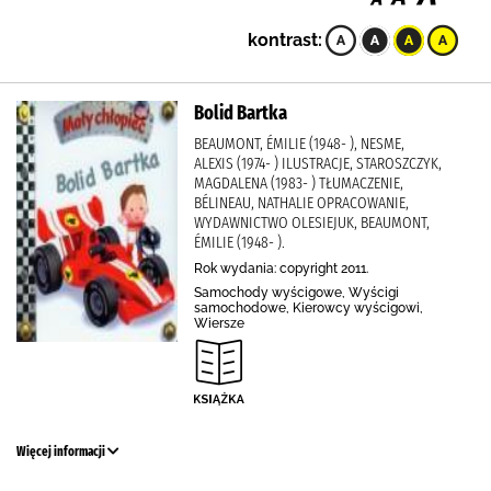
kontrast:
Bolid Bartka
BEAUMONT, ÉMILIE (1948- ), NESME,
ALEXIS (1974- ) ILUSTRACJE, STAROSZCZYK,
MAGDALENA (1983- ) TŁUMACZENIE,
BÉLINEAU, NATHALIE OPRACOWANIE,
WYDAWNICTWO OLESIEJUK, BEAUMONT,
ÉMILIE (1948- ).
Rok wydania: copyright 2011.
Samochody wyścigowe, Wyścigi
samochodowe, Kierowcy wyścigowi,
Wiersze
Więcej informacji