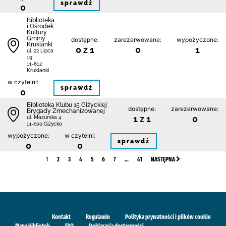
sprawdź
0
Biblioteka
i Ośrodek
Kultury
Gminy
dostępne:
zarezerwowane:
wypożyczone:
Kruklanki
0 z 1
0
1
ul. 22 Lipca
19
11-612
Kruklanki
w czytelni:
sprawdź
0
Biblioteka Klubu 15 Giżyckiej
dostępne:
zarezerwowane:
Brygady Zmechanizowanej
1 z 1
0
ul. Mazurska 4
11-500 Giżycko
wypożyczone:
w czytelni:
sprawdź
0
0
1
2
3
4
5
6
7
…
41
NASTĘPNA
Kontakt
Regulamin
Polityka prywatności i plików cookie