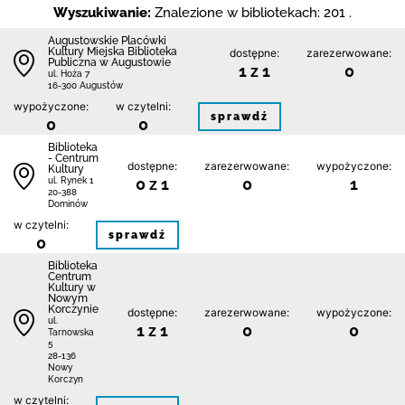
Wyszukiwanie:
Znalezione w bibliotekach: 201 .
Augustowskie Placówki
Kultury Miejska Biblioteka
dostępne:
zarezerwowane:
Publiczna w Augustowie
1 z 1
0
ul. Hoża 7
16-300 Augustów
wypożyczone:
w czytelni:
sprawdź
0
0
Biblioteka
- Centrum
dostępne:
zarezerwowane:
wypożyczone:
Kultury
0 z 1
0
1
ul. Rynek 1
20-388
Dominów
w czytelni:
sprawdź
0
Biblioteka
Centrum
Kultury w
Nowym
Korczynie
dostępne:
zarezerwowane:
wypożyczone:
ul.
1 z 1
0
0
Tarnowska
5
28-136
Nowy
Korczyn
w czytelni: