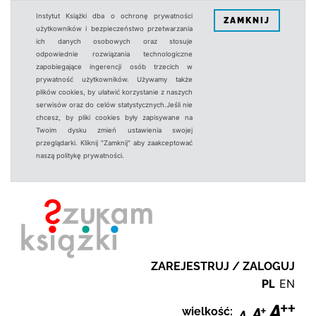
Instytut Książki dba o ochronę prywatności
ZAMKNIJ
użytkowników i bezpieczeństwo przetwarzania
ich danych osobowych oraz stosuje
odpowiednie rozwiązania technologiczne
zapobiegające ingerencji osób trzecich w
prywatność użytkowników. Używamy także
plików cookies, by ułatwić korzystanie z naszych
serwisów oraz do celów statystycznych.Jeśli nie
chcesz, by pliki cookies były zapisywane na
Twoim dysku zmień ustawienia swojej
przeglądarki. Kliknij "Zamknij" aby zaakceptować
naszą politykę prywatności.
ZAREJESTRUJ / ZALOGUJ
PL
EN
wielkość: