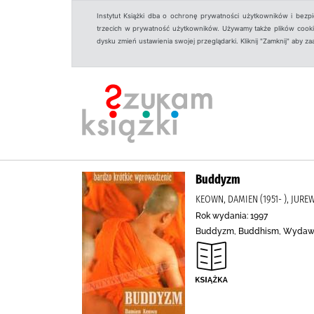
Instytut Książki dba o ochronę prywatności użytkowników i bezp
trzecich w prywatność użytkowników. Używamy także plików cookies
dysku zmień ustawienia swojej przeglądarki. Kliknij "Zamknij" aby z
Buddyzm
KEOWN, DAMIEN (1951- ), JURE
Rok wydania: 1997
Buddyzm, Buddhism, Wydawn