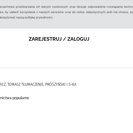
ieczeństwo przetwarzania ich danych osobowych oraz stosuje odpowiednie rozwiązania techno
, by ułatwić korzystanie z naszych serwisów oraz do celów statystycznych.Jeśli nie chcesz, by
aakceptować naszą politykę prywatności.
ZAREJESTRUJ / ZALOGUJ
WICZ, TOMASZ TŁUMACZENIE, PRÓSZYŃSKI I S-KA
ictwa popularne