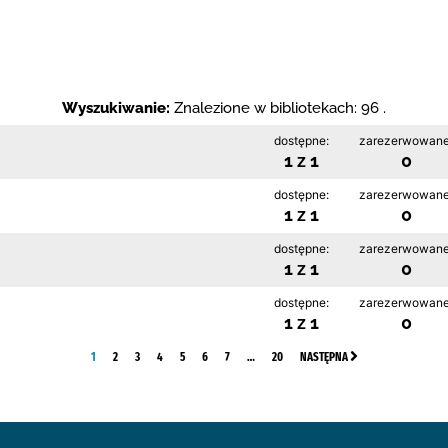
Wyszukiwanie:
Znalezione w bibliotekach: 96 .
dostępne:
zarezerwowane
1 z 1
0
dostępne:
zarezerwowane
1 z 1
0
dostępne:
zarezerwowane
1 z 1
0
dostępne:
zarezerwowane
1 z 1
0
1
2
3
4
5
6
7
…
20
NASTĘPNA