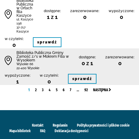
Biblioteka
Publiczna
w Orłach
dostępne:
zarezerwowane:
wypożyczone:
filia
Kaszyce
1 z 1
0
0
ul. Kaszyce
196
37-717
Kaszyce
w czytelni:
sprawdź
0
Biblio­teka Publiczna Gminy
Zamość z/s w Mokrem Filia w
dostępne:
zarezerwowane:
Wysokiem
0 z 1
0
Wysokie 66
22-400 Wysokie
wypożyczone:
w czytelni:
sprawdź
1
0
1
2
3
4
5
6
7
…
92
NASTĘPNA
Kontakt
Regulamin
Polityka prywatności i plików cookie
Mapa bibliotek
FAQ
Deklaracja dostępności