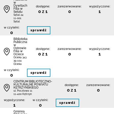
w
Dywitach
dostępne:
zarezerwowane:
wypożyczone:
Filia w
0 z 1
0
1
Sętalu
Sętal 24
11-001
Sętal
w czytelni:
sprawdź
0
Biblioteka
Publiczna
w
Ostrowie
dostępne:
zarezerwowane:
wypożyczone:
Filia w
0 z 1
0
1
Ociece
Ocieka 343
39-104
Ocieka
w czytelni:
sprawdź
0
CENTRUM BIBLIOTECZNO-
KULTURALNE POWIATU
dostępne:
zarezerwowane:
KĘTRZYŃSKIEGO
0 z 1
0
ul. Pocztowa 11
11-400 Kętrzyn
wypożyczone:
w czytelni:
sprawdź
1
0
Gminna