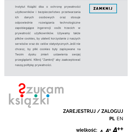
Instytut Książki dba o ochronę prywatności
ZAMKNIJ
użytkowników i bezpieczeństwo przetwarzania
ich danych osobowych oraz stosuje
odpowiednie rozwiązania technologiczne
zapobiegające ingerencji osób trzecich w
prywatność użytkowników. Używamy także
plików cookies, by ułatwić korzystanie z naszych
serwisów oraz do celów statystycznych.Jeśli nie
chcesz, by pliki cookies były zapisywane na
Twoim dysku zmień ustawienia swojej
przeglądarki. Kliknij "Zamknij" aby zaakceptować
naszą politykę prywatności.
ZAREJESTRUJ / ZALOGUJ
PL
EN
wielkość: