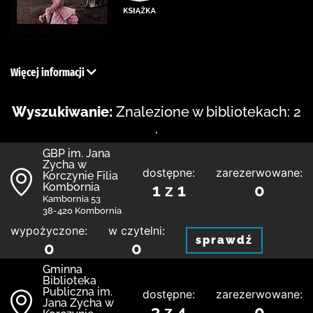
Więcej informacji
Wyszukiwanie:
Znalezione w bibliotekach: 2
.
GBP im. Jana
Zycha w
dostępne:
zarezerwowane:
Korczynie Filia
Kombornia
1 z 1
0
Kambornia 53
38-420 Kombornia
wypożyczone:
w czytelni:
sprawdź
0
0
Gminna
Biblioteka
Publiczna im.
dostępne:
zarezerwowane:
Jana Zycha w
3 z 4
0