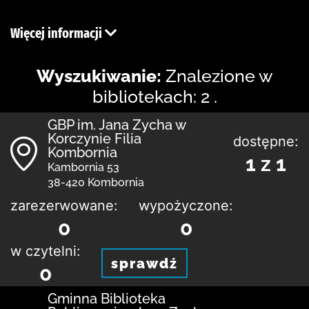
Więcej informacji
Wyszukiwanie:
Znalezione w
bibliotekach: 2 .
GBP im. Jana Zycha w
Korczynie Filia
dostępne:
Kombornia
1 z 1
Kambornia 53
38-420 Kombornia
zarezerwowane:
wypożyczone:
0
0
w czytelni:
sprawdź
0
Gminna Biblioteka