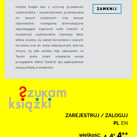
Instytut Książki dba o ochronę prywatności
ZAMKNIJ
użytkowników i bezpieczeństwo przetwarzania
ich danych osobowych oraz stosuje
odpowiednie rozwiązania technologiczne
zapobiegające ingerencji osób trzecich w
prywatność użytkowników. Używamy także
plików cookies, by ułatwić korzystanie z naszych
serwisów oraz do celów statystycznych.Jeśli nie
chcesz, by pliki cookies były zapisywane na
Twoim dysku zmień ustawienia swojej
przeglądarki. Kliknij "Zamknij" aby zaakceptować
naszą politykę prywatności.
ZAREJESTRUJ / ZALOGUJ
PL
EN
wielkość: