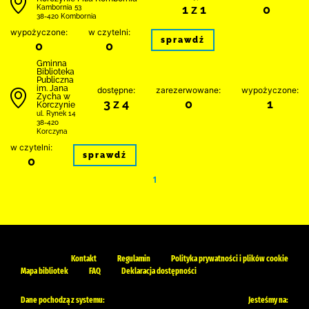
1 z 1
0
Kambornia 53
38-420 Kombornia
wypożyczone:
w czytelni:
sprawdź
0
0
Gminna
Biblioteka
Publiczna
im. Jana
dostępne:
zarezerwowane:
wypożyczone:
Zycha w
3 z 4
0
1
Korczynie
ul. Rynek 14
38-420
Korczyna
w czytelni:
sprawdź
0
1
Kontakt
Regulamin
Polityka prywatności i plików cookie
Mapa bibliotek
FAQ
Deklaracja dostępności
Dane pochodzą z systemu:
Jesteśmy na: