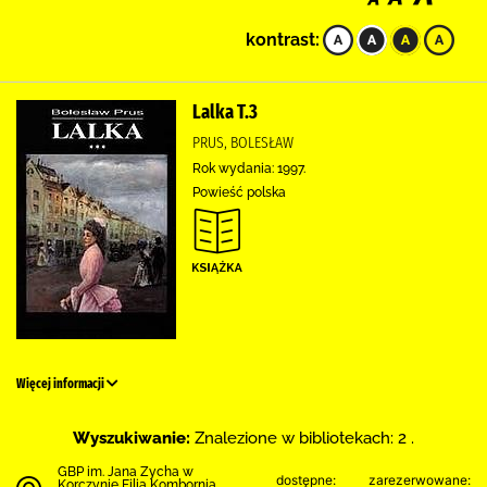
kontrast:
Lalka T.3
PRUS, BOLESŁAW
Rok wydania: 1997.
Powieść polska
Więcej informacji
Wyszukiwanie:
Znalezione w bibliotekach: 2 .
GBP im. Jana Zycha w
dostępne:
zarezerwowane:
Korczynie Filia Kombornia