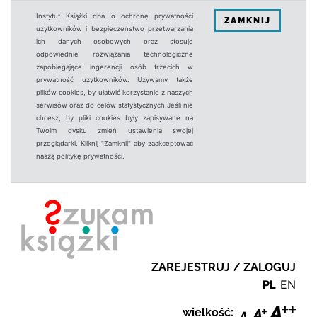
Instytut Książki dba o ochronę prywatności
ZAMKNIJ
użytkowników i bezpieczeństwo przetwarzania
ich danych osobowych oraz stosuje
odpowiednie rozwiązania technologiczne
zapobiegające ingerencji osób trzecich w
prywatność użytkowników. Używamy także
plików cookies, by ułatwić korzystanie z naszych
serwisów oraz do celów statystycznych.Jeśli nie
chcesz, by pliki cookies były zapisywane na
Twoim dysku zmień ustawienia swojej
przeglądarki. Kliknij "Zamknij" aby zaakceptować
naszą politykę prywatności.
ZAREJESTRUJ / ZALOGUJ
PL
EN
wielkość: