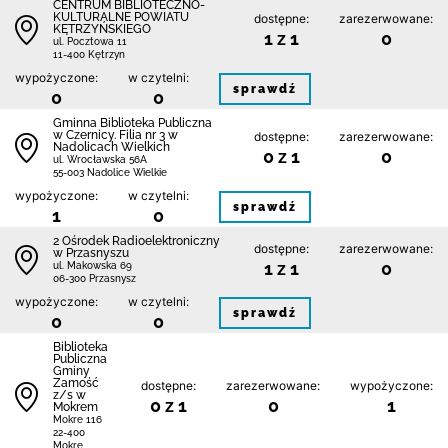
CENTRUM BIBLIOTECZNO-
KULTURALNE POWIATU
dostępne:
zarezerwowane:
KĘTRZYŃSKIEGO
1 z 1
0
ul. Pocztowa 11
11-400 Kętrzyn
wypożyczone:
w czytelni:
sprawdź
0
0
Gminna Biblioteka Publiczna
w Czernicy. Filia nr 3 w
dostępne:
zarezerwowane:
Nadolicach Wielkich
0 z 1
0
ul. Wrocławska 56A
55-003 Nadolice Wielkie
wypożyczone:
w czytelni:
sprawdź
1
0
2 Ośrodek Radioelektroniczny
dostępne:
zarezerwowane:
w Przasnyszu
1 z 1
0
ul. Makowska 69
06-300 Przasnysz
wypożyczone:
w czytelni:
sprawdź
0
0
Biblio­teka
Publiczna
Gminy
Zamość
dostępne:
zarezerwowane:
wypożyczone:
z/s w
0 z 1
0
1
Mokrem
Mokre 116
22-400
Mokre