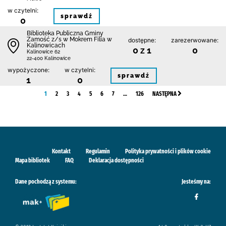
w czytelni:
sprawdź
0
Biblio­teka Publiczna Gminy
Zamość z/s w Mokrem Filia w
dostępne:
zarezerwowane:
Kalinowicach
0 z 1
0
Kalinowice 62
22-400 Kalinowice
wypożyczone:
w czytelni:
sprawdź
1
0
1
2
3
4
5
6
7
…
126
NASTĘPNA
Kontakt
Regulamin
Polityka prywatności i plików cookie
Mapa bibliotek
FAQ
Deklaracja dostępności
Dane pochodzą z systemu:
Jesteśmy na: