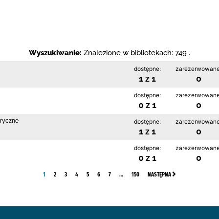
Wyszukiwanie:
Znalezione w bibliotekach: 749 .
dostępne:
zarezerwowane
1 z 1
0
dostępne:
zarezerwowane
0 z 1
0
bryczne
dostępne:
zarezerwowane
1 z 1
0
dostępne:
zarezerwowane
0 z 1
0
1
2
3
4
5
6
7
…
150
NASTĘPNA