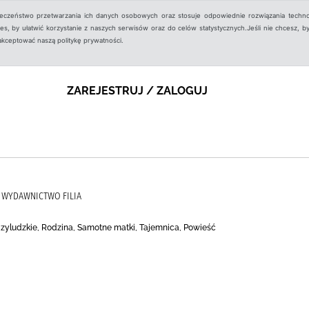
ieczeństwo przetwarzania ich danych osobowych oraz stosuje odpowiednie rozwiązania techno
, by ułatwić korzystanie z naszych serwisów oraz do celów statystycznych.Jeśli nie chcesz, by
aakceptować naszą politykę prywatności.
ZAREJESTRUJ / ZALOGUJ
, WYDAWNICTWO FILIA
dzyludzkie, Rodzina, Samotne matki, Tajemnica, Powieść