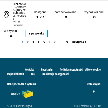
Biblioteka
- Centrum
Kultury w
dostępne:
zarezerwowane:
wypożyczone:
Łubiance
1 z 1
0
0
ul. Toruńska
4
87-152
Łubianka
w czytelni:
sprawdź
0
1
2
3
4
5
6
7
…
74
NASTĘPNA
Kontakt
Regulamin
Polityka prywatności i plików cookie
Mapa bibliotek
FAQ
Deklaracja dostępności
Dane pochodzą z systemu:
Jesteśmy na:
© 2019 Instytut Książki
v.1.4.0 created by IK & H7