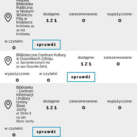
Miejska
Biblioteka
Publiczna
w Nowym
dostępne:
zarezerwowane:
wypożyczone:
Wiśniczu
Filia w
1 z 1
0
0
Królówce
Królówka 25
32-722
Królówka
w czytelni:
sprawdź
0
Biblioteczne Centrum Kultury
dostępne:
zarezerwowane:
w Dusznikach-Zdroju
1 z 1
0
ul. Sprzymierzonych 6a
57-340 Duszniki-Zdrój
wypożyczone:
w czytelni:
sprawdź
0
0
Biblioteka
- Centrum
Informacji
i Kultury
dostępne:
zarezerwowane:
wypożyczone:
Gminy
Stare
1 z 1
0
0
Juchy
ul. Ełcka 8
19-330
Stare Juchy
w czytelni:
sprawdź
0