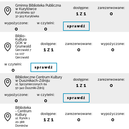
Gminna Biblioteka Publiczna
dostępne:
zarezerwowane:
w Kuryłówce
1 z 1
0
Kuryłówka 527
37-303 Kuryłówka
wypożyczone:
w czytelni:
sprawdź
0
0
Biblio-
Kultura
GOK w
dostępne:
zarezerwowane:
wypożyczone:
Grunwald
1 z 1
0
0
Gierzwałd 7
14-107
Gierzwałd
w czytelni:
sprawdź
0
Biblioteczne Centrum Kultury
dostępne:
zarezerwowane:
w Dusznikach-Zdroju
1 z 1
0
ul. Sprzymierzonych 6a
57-340 Duszniki-Zdrój
wypożyczone:
w czytelni:
sprawdź
0
0
Biblioteka
- Centrum
dostępne:
zarezerwowane:
wypożyczone:
Kultury
1 z 1
0
0
ul. Rynek 1
20-388
Dominów