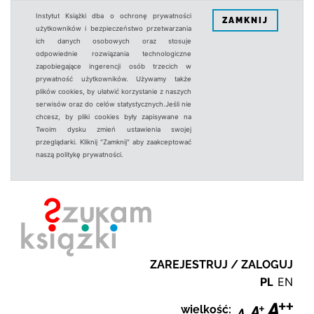
Instytut Książki dba o ochronę prywatności
ZAMKNIJ
użytkowników i bezpieczeństwo przetwarzania
ich danych osobowych oraz stosuje
odpowiednie rozwiązania technologiczne
zapobiegające ingerencji osób trzecich w
prywatność użytkowników. Używamy także
plików cookies, by ułatwić korzystanie z naszych
serwisów oraz do celów statystycznych.Jeśli nie
chcesz, by pliki cookies były zapisywane na
Twoim dysku zmień ustawienia swojej
przeglądarki. Kliknij "Zamknij" aby zaakceptować
naszą politykę prywatności.
ZAREJESTRUJ / ZALOGUJ
PL
EN
wielkość: