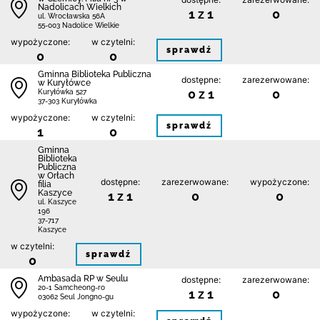
Nadolicach Wielkich
1 z 1
0
ul. Wrocławska 56A
55-003 Nadolice Wielkie
wypożyczone:
w czytelni:
sprawdź
0
0
Gminna Biblioteka Publiczna
dostępne:
zarezerwowane:
w Kuryłówce
0 z 1
0
Kuryłówka 527
37-303 Kuryłówka
wypożyczone:
w czytelni:
sprawdź
1
0
Gminna
Biblioteka
Publiczna
w Orłach
dostępne:
zarezerwowane:
wypożyczone:
filia
Kaszyce
1 z 1
0
0
ul. Kaszyce
196
37-717
Kaszyce
w czytelni:
sprawdź
0
Ambasada RP w Seulu
dostępne:
zarezerwowane:
20-1 Samcheong-ro
1 z 1
0
03062 Seul Jongno-gu
wypożyczone:
w czytelni: