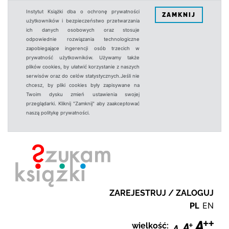
Instytut Książki dba o ochronę prywatności
ZAMKNIJ
użytkowników i bezpieczeństwo przetwarzania
ich danych osobowych oraz stosuje
odpowiednie rozwiązania technologiczne
zapobiegające ingerencji osób trzecich w
prywatność użytkowników. Używamy także
plików cookies, by ułatwić korzystanie z naszych
serwisów oraz do celów statystycznych.Jeśli nie
chcesz, by pliki cookies były zapisywane na
Twoim dysku zmień ustawienia swojej
przeglądarki. Kliknij "Zamknij" aby zaakceptować
naszą politykę prywatności.
ZAREJESTRUJ / ZALOGUJ
PL
EN
wielkość: