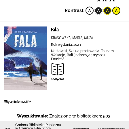
kontrast:
Fala
KRASOWSKA, MARIA, MUZA
Rok wydania: 2023.
Nastolatki, Sztuka przetrwania, Tsunami,
Wakacje, Bali (Indonezja ; wyspa),
Powieść
Więcej informacji
Wyszukiwanie:
Znalezione w bibliotekach: 503 .
Gminna Biblioteka Publiczna
w Czernicy. Filia nr 3 w
dostępne:
zarezerwowane: