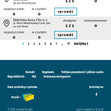
1 z 1
0
38-507 Strachocina
wypożyczone:
w czytelni:
sprawdź
0
0
Biblioteka Iława Filia nr 2
dostępne:
zarezerwowane:
ul. Marii Skłodowskiej-Curie 26A
1 z 1
0
14-200 Iława
wypożyczone:
w czytelni:
sprawdź
0
0
1
2
3
4
5
6
7
…
71
NASTĘPNA
Kontakt
Regulamin
Polityka prywatności i plików cookie
Mapa bibliotek
FAQ
Deklaracja dostępności
Dane pochodzą z systemu:
Jesteśmy na:
© 2019 Instytut Książki
v.1.4.0 created by IK & H7