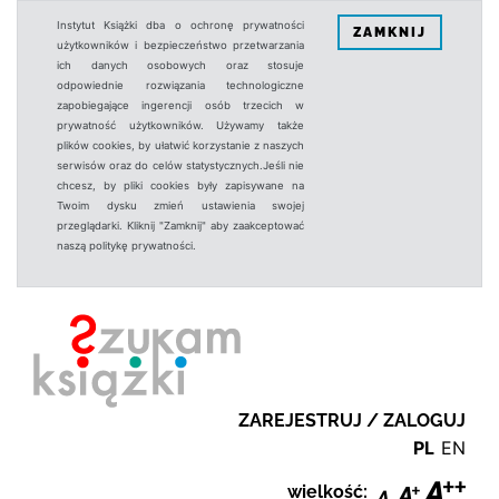
Instytut Książki dba o ochronę prywatności
ZAMKNIJ
użytkowników i bezpieczeństwo przetwarzania
ich danych osobowych oraz stosuje
odpowiednie rozwiązania technologiczne
zapobiegające ingerencji osób trzecich w
prywatność użytkowników. Używamy także
plików cookies, by ułatwić korzystanie z naszych
serwisów oraz do celów statystycznych.Jeśli nie
chcesz, by pliki cookies były zapisywane na
Twoim dysku zmień ustawienia swojej
przeglądarki. Kliknij "Zamknij" aby zaakceptować
naszą politykę prywatności.
ZAREJESTRUJ / ZALOGUJ
PL
EN
wielkość: