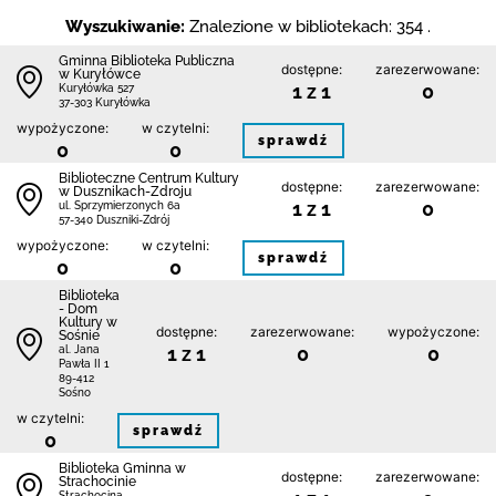
Wyszukiwanie:
Znalezione w bibliotekach: 354 .
Gminna Biblioteka Publiczna
dostępne:
zarezerwowane:
w Kuryłówce
1 z 1
0
Kuryłówka 527
37-303 Kuryłówka
wypożyczone:
w czytelni:
sprawdź
0
0
Biblioteczne Centrum Kultury
dostępne:
zarezerwowane:
w Dusznikach-Zdroju
1 z 1
0
ul. Sprzymierzonych 6a
57-340 Duszniki-Zdrój
wypożyczone:
w czytelni:
sprawdź
0
0
Biblioteka
- Dom
Kultury w
dostępne:
zarezerwowane:
wypożyczone:
Sośnie
1 z 1
0
0
al. Jana
Pawła II 1
89-412
Sośno
w czytelni:
sprawdź
0
Biblioteka Gminna w
dostępne:
zarezerwowane:
Strachocinie
Strachocina