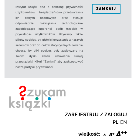
Instytut Książki dba o ochronę prywatności
ZAMKNIJ
użytkowników i bezpieczeństwo przetwarzania
ich danych osobowych oraz stosuje
odpowiednie rozwiązania technologiczne
zapobiegające ingerencji osób trzecich w
prywatność użytkowników. Używamy także
plików cookies, by ułatwić korzystanie z naszych
serwisów oraz do celów statystycznych.Jeśli nie
chcesz, by pliki cookies były zapisywane na
Twoim dysku zmień ustawienia swojej
przeglądarki. Kliknij "Zamknij" aby zaakceptować
naszą politykę prywatności.
ZAREJESTRUJ / ZALOGUJ
PL
EN
wielkość: