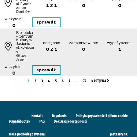
Kultury
1 z 1
0
0
ul. Rynek 1
20-388
Dominów
w czytelni:
sprawdź
0
Biblioteka
- Centrum
Kultury w
dostępne:
zarezerwowane:
wypożyczone:
Jasieniu
0 z 1
0
1
ul. Kolejowa
9
68-320
Jasień
w czytelni:
sprawdź
0
1
2
3
4
5
6
7
…
72
NASTĘPNA
Kontakt
Regulamin
Polityka prywatności i plików cookie
Mapa bibliotek
FAQ
Deklaracja dostępności
Dane pochodzą z systemu:
Jesteśmy na: