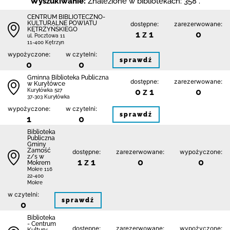
Wyszukiwanie:
Znalezione w bibliotekach: 358 .
CENTRUM BIBLIOTECZNO-
KULTURALNE POWIATU
dostępne:
zarezerwowane:
KĘTRZYŃSKIEGO
1 z 1
0
ul. Pocztowa 11
11-400 Kętrzyn
wypożyczone:
w czytelni:
sprawdź
0
0
Gminna Biblioteka Publiczna
dostępne:
zarezerwowane:
w Kuryłówce
0 z 1
0
Kuryłówka 527
37-303 Kuryłówka
wypożyczone:
w czytelni:
sprawdź
1
0
Biblio­teka
Publiczna
Gminy
Zamość
dostępne:
zarezerwowane:
wypożyczone:
z/s w
1 z 1
0
0
Mokrem
Mokre 116
22-400
Mokre
w czytelni:
sprawdź
0
Biblioteka
- Centrum
dostępne:
zarezerwowane:
wypożyczone: