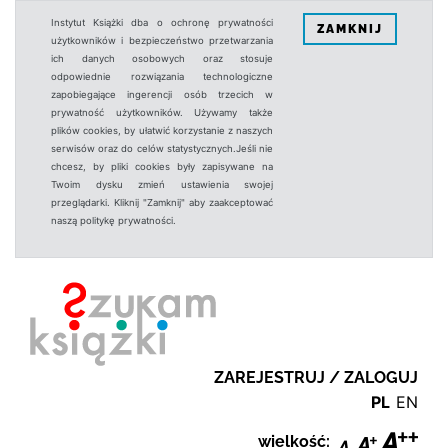
Instytut Książki dba o ochronę prywatności
ZAMKNIJ
użytkowników i bezpieczeństwo przetwarzania
ich danych osobowych oraz stosuje
odpowiednie rozwiązania technologiczne
zapobiegające ingerencji osób trzecich w
prywatność użytkowników. Używamy także
plików cookies, by ułatwić korzystanie z naszych
serwisów oraz do celów statystycznych.Jeśli nie
chcesz, by pliki cookies były zapisywane na
Twoim dysku zmień ustawienia swojej
przeglądarki. Kliknij "Zamknij" aby zaakceptować
naszą politykę prywatności.
ZAREJESTRUJ / ZALOGUJ
PL
EN
wielkość: