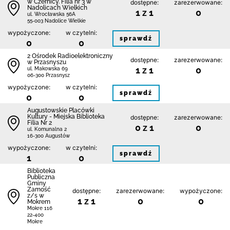
w Czernicy. Filia nr 3 w
dostępne:
zarezerwowane:
Nadolicach Wielkich
1 z 1
0
ul. Wrocławska 56A
55-003 Nadolice Wielkie
wypożyczone:
w czytelni:
sprawdź
0
0
2 Ośrodek Radioelektroniczny
dostępne:
zarezerwowane:
w Przasnyszu
1 z 1
0
ul. Makowska 69
06-300 Przasnysz
wypożyczone:
w czytelni:
sprawdź
0
0
Augustowskie Placówki
Kultury - Miejska Biblioteka
dostępne:
zarezerwowane:
Filia Nr 2
0 z 1
0
ul. Komunalna 2
16-300 Augustów
wypożyczone:
w czytelni:
sprawdź
1
0
Biblio­teka
Publiczna
Gminy
Zamość
dostępne:
zarezerwowane:
wypożyczone:
z/s w
1 z 1
0
0
Mokrem
Mokre 116
22-400
Mokre