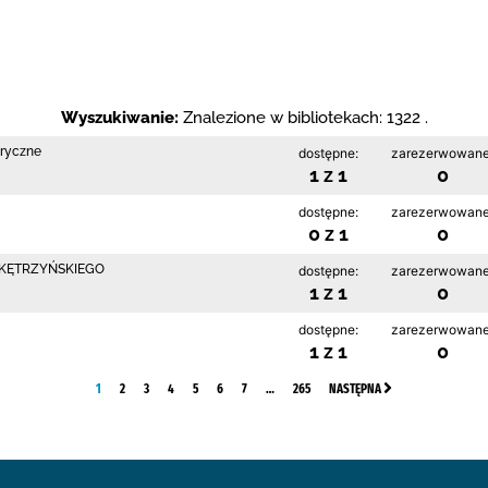
Wyszukiwanie:
Znalezione w bibliotekach: 1322 .
bryczne
dostępne:
zarezerwowane
1 z 1
0
dostępne:
zarezerwowane
0 z 1
0
 KĘTRZYŃSKIEGO
dostępne:
zarezerwowane
1 z 1
0
dostępne:
zarezerwowane
1 z 1
0
1
2
3
4
5
6
7
…
265
NASTĘPNA