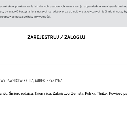
ieczeństwo przetwarzania ich danych osobowych oraz stosuje odpowiednie rozwiązania techno
, by ułatwić korzystanie z naszych serwisów oraz do celów statystycznych.Jeśli nie chcesz, by
aakceptować naszą politykę prywatności.
ZAREJESTRUJ / ZALOGUJ
, WYDAWNICTWO FILIA, MIREK, KRYSTYNA
cjantki, Śmierć rodzica, Tajemnica, Zabójstwo, Zemsta, Polska, Thriller, Powieść 