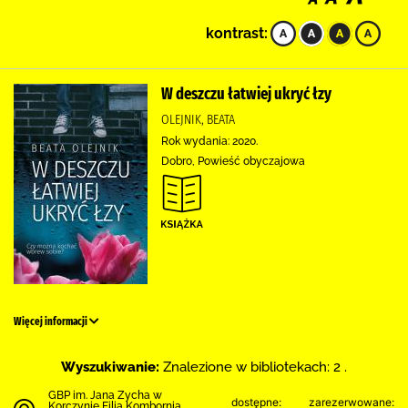
kontrast:
W deszczu łatwiej ukryć łzy
OLEJNIK, BEATA
Rok wydania: 2020.
Dobro, Powieść obyczajowa
Więcej informacji
Wyszukiwanie:
Znalezione w bibliotekach: 2 .
GBP im. Jana Zycha w
dostępne:
zarezerwowane:
Korczynie Filia Kombornia