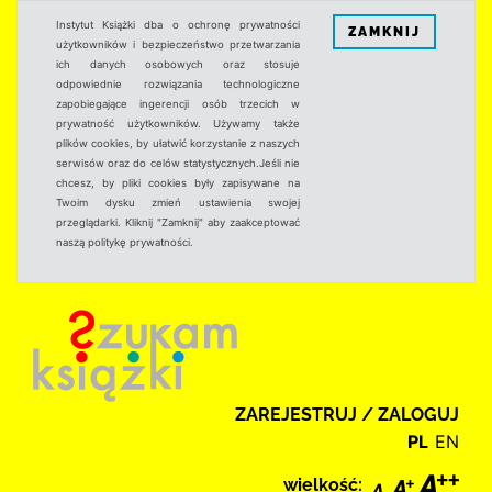
Instytut Książki dba o ochronę prywatności
ZAMKNIJ
użytkowników i bezpieczeństwo przetwarzania
ich danych osobowych oraz stosuje
odpowiednie rozwiązania technologiczne
zapobiegające ingerencji osób trzecich w
prywatność użytkowników. Używamy także
plików cookies, by ułatwić korzystanie z naszych
serwisów oraz do celów statystycznych.Jeśli nie
chcesz, by pliki cookies były zapisywane na
Twoim dysku zmień ustawienia swojej
przeglądarki. Kliknij "Zamknij" aby zaakceptować
naszą politykę prywatności.
ZAREJESTRUJ / ZALOGUJ
PL
EN
wielkość: