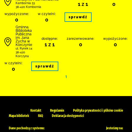
1 z 1
0
Kambornia 53
38-420 Kombornia
wypożyczone:
w czytelni:
sprawdź
0
0
Gminna
Biblioteka
Publiczna
im. Jana
dostępne:
zarezerwowane:
wypożyczone:
Zycha w
1 z 1
0
0
Korczynie
ul. Rynek 14
38-420
Korczyna
w czytelni:
sprawdź
0
1
Kontakt
Regulamin
Polityka prywatności i plików cookie
Mapa bibliotek
FAQ
Deklaracja dostępności
Dane pochodzą z systemu:
Jesteśmy na: