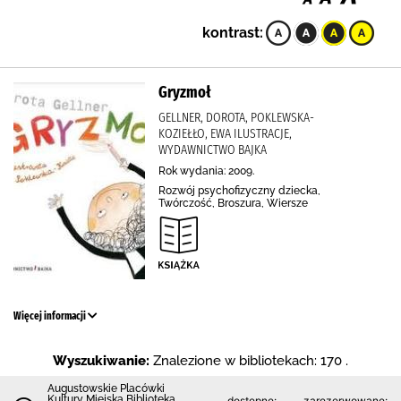
kontrast:
Gryzmoł
GELLNER, DOROTA, POKLEWSKA-
KOZIEŁŁO, EWA ILUSTRACJE,
WYDAWNICTWO BAJKA
Rok wydania: 2009.
Rozwój psychofizyczny dziecka,
Twórczość, Broszura, Wiersze
Więcej informacji
Wyszukiwanie:
Znalezione w bibliotekach: 170 .
Augustowskie Placówki
Kultury Miejska Biblioteka
dostępne:
zarezerwowane: