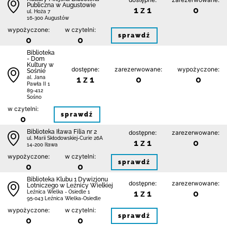
Publiczna w Augustowie
1 z 1
0
ul. Hoża 7
16-300 Augustów
wypożyczone:
w czytelni:
sprawdź
0
0
Biblioteka
- Dom
Kultury w
dostępne:
zarezerwowane:
wypożyczone:
Sośnie
1 z 1
0
0
al. Jana
Pawła II 1
89-412
Sośno
w czytelni:
sprawdź
0
Biblioteka Iława Filia nr 2
dostępne:
zarezerwowane:
ul. Marii Skłodowskiej-Curie 26A
1 z 1
0
14-200 Iława
wypożyczone:
w czytelni:
sprawdź
0
0
Biblioteka Klubu 1 Dywizjonu
dostępne:
zarezerwowane:
Lotniczego w Leźnicy Wielkiej
1 z 1
0
Leźnica Wielka - Osiedle 1
95-043 Leźnica Wielka-Osiedle
wypożyczone:
w czytelni:
sprawdź
0
0