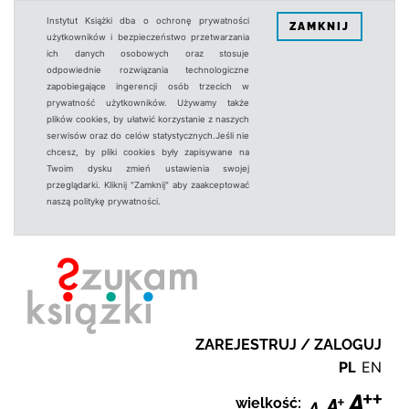
Instytut Książki dba o ochronę prywatności
ZAMKNIJ
użytkowników i bezpieczeństwo przetwarzania
ich danych osobowych oraz stosuje
odpowiednie rozwiązania technologiczne
zapobiegające ingerencji osób trzecich w
prywatność użytkowników. Używamy także
plików cookies, by ułatwić korzystanie z naszych
serwisów oraz do celów statystycznych.Jeśli nie
chcesz, by pliki cookies były zapisywane na
Twoim dysku zmień ustawienia swojej
przeglądarki. Kliknij "Zamknij" aby zaakceptować
naszą politykę prywatności.
ZAREJESTRUJ / ZALOGUJ
PL
EN
wielkość: