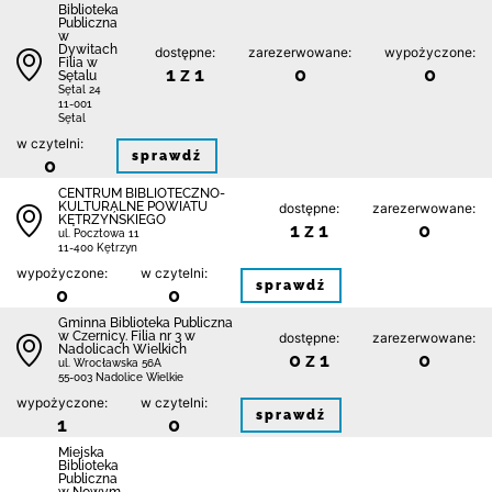
Biblioteka
Publiczna
w
Dywitach
dostępne:
zarezerwowane:
wypożyczone:
Filia w
1 z 1
0
0
Sętalu
Sętal 24
11-001
Sętal
w czytelni:
sprawdź
0
CENTRUM BIBLIOTECZNO-
KULTURALNE POWIATU
dostępne:
zarezerwowane:
KĘTRZYŃSKIEGO
1 z 1
0
ul. Pocztowa 11
11-400 Kętrzyn
wypożyczone:
w czytelni:
sprawdź
0
0
Gminna Biblioteka Publiczna
w Czernicy. Filia nr 3 w
dostępne:
zarezerwowane:
Nadolicach Wielkich
0 z 1
0
ul. Wrocławska 56A
55-003 Nadolice Wielkie
wypożyczone:
w czytelni:
sprawdź
1
0
Miejska
Biblioteka
Publiczna