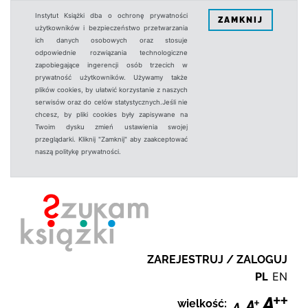
Instytut Książki dba o ochronę prywatności
ZAMKNIJ
użytkowników i bezpieczeństwo przetwarzania
ich danych osobowych oraz stosuje
odpowiednie rozwiązania technologiczne
zapobiegające ingerencji osób trzecich w
prywatność użytkowników. Używamy także
plików cookies, by ułatwić korzystanie z naszych
serwisów oraz do celów statystycznych.Jeśli nie
chcesz, by pliki cookies były zapisywane na
Twoim dysku zmień ustawienia swojej
przeglądarki. Kliknij "Zamknij" aby zaakceptować
naszą politykę prywatności.
ZAREJESTRUJ / ZALOGUJ
PL
EN
wielkość: