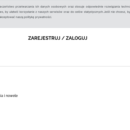
ieczeństwo przetwarzania ich danych osobowych oraz stosuje odpowiednie rozwiązania techno
, by ułatwić korzystanie z naszych serwisów oraz do celów statystycznych.Jeśli nie chcesz, by
aakceptować naszą politykę prywatności.
ZAREJESTRUJ / ZALOGUJ
nia i nowele