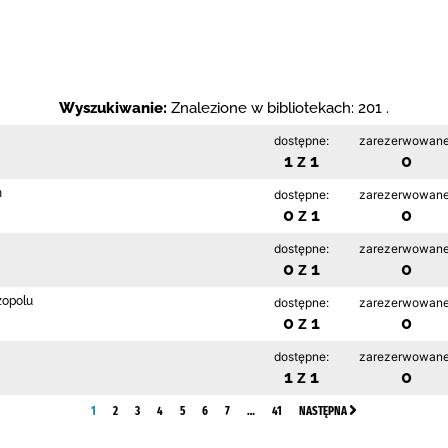
Wyszukiwanie:
Znalezione w bibliotekach: 201 .
dostępne:
zarezerwowane
1 z 1
0
h
dostępne:
zarezerwowane
0 z 1
0
dostępne:
zarezerwowane
0 z 1
0
zopolu
dostępne:
zarezerwowane
0 z 1
0
dostępne:
zarezerwowane
1 z 1
0
1
2
3
4
5
6
7
…
41
NASTĘPNA