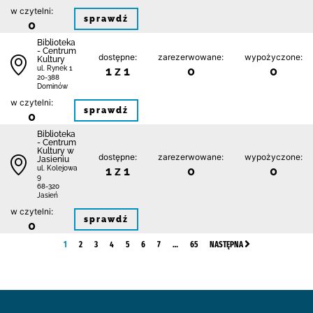
w czytelni:
sprawdź
0
Biblioteka
- Centrum
dostępne:
zarezerwowane:
wypożyczone:
Kultury
1 z 1
0
0
ul. Rynek 1
20-388
Dominów
w czytelni:
sprawdź
0
Biblioteka
- Centrum
Kultury w
dostępne:
zarezerwowane:
wypożyczone:
Jasieniu
1 z 1
0
0
ul. Kolejowa
9
68-320
Jasień
w czytelni:
sprawdź
0
1
2
3
4
5
6
7
…
65
NASTĘPNA