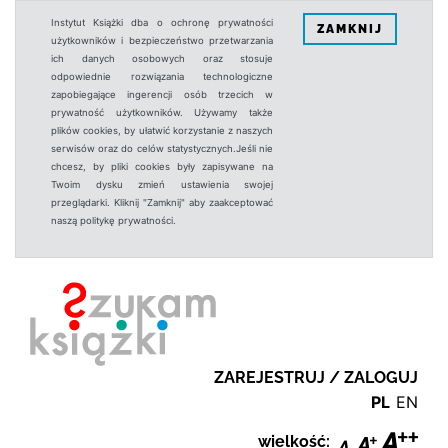
Instytut Książki dba o ochronę prywatności
ZAMKNIJ
użytkowników i bezpieczeństwo przetwarzania
ich danych osobowych oraz stosuje
odpowiednie rozwiązania technologiczne
zapobiegające ingerencji osób trzecich w
prywatność użytkowników. Używamy także
plików cookies, by ułatwić korzystanie z naszych
serwisów oraz do celów statystycznych.Jeśli nie
chcesz, by pliki cookies były zapisywane na
Twoim dysku zmień ustawienia swojej
przeglądarki. Kliknij "Zamknij" aby zaakceptować
naszą politykę prywatności.
ZAREJESTRUJ / ZALOGUJ
PL
EN
wielkość: