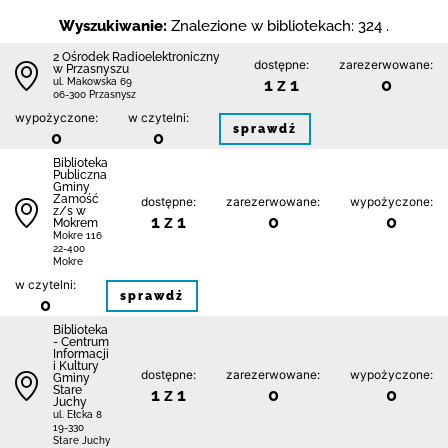
Wyszukiwanie:
Znalezione w bibliotekach: 324 .
2 Ośrodek Radioelektroniczny
dostępne:
zarezerwowane:
w Przasnyszu
1 z 1
0
ul. Makowska 69
06-300 Przasnysz
wypożyczone:
w czytelni:
sprawdź
0
0
Biblio­teka
Publiczna
Gminy
Zamość
dostępne:
zarezerwowane:
wypożyczone:
z/s w
1 z 1
0
0
Mokrem
Mokre 116
22-400
Mokre
w czytelni:
sprawdź
0
Biblioteka
- Centrum
Informacji
i Kultury
dostępne:
zarezerwowane:
wypożyczone:
Gminy
Stare
1 z 1
0
0
Juchy
ul. Ełcka 8
19-330
Stare Juchy