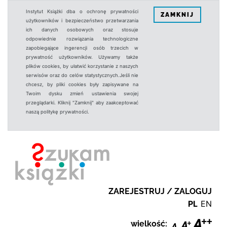
Instytut Książki dba o ochronę prywatności
ZAMKNIJ
użytkowników i bezpieczeństwo przetwarzania
ich danych osobowych oraz stosuje
odpowiednie rozwiązania technologiczne
zapobiegające ingerencji osób trzecich w
prywatność użytkowników. Używamy także
plików cookies, by ułatwić korzystanie z naszych
serwisów oraz do celów statystycznych.Jeśli nie
chcesz, by pliki cookies były zapisywane na
Twoim dysku zmień ustawienia swojej
przeglądarki. Kliknij "Zamknij" aby zaakceptować
naszą politykę prywatności.
ZAREJESTRUJ / ZALOGUJ
PL
EN
wielkość: