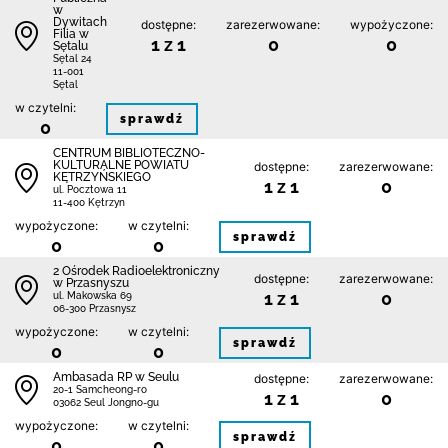
w
Dywitach
dostępne:
zarezerwowane:
wypożyczone:
Filia w
1 z 1
0
0
Sętalu
Sętal 24
11-001
Sętal
w czytelni:
sprawdź
0
CENTRUM BIBLIOTECZNO-
KULTURALNE POWIATU
dostępne:
zarezerwowane:
KĘTRZYŃSKIEGO
1 z 1
0
ul. Pocztowa 11
11-400 Kętrzyn
wypożyczone:
w czytelni:
sprawdź
0
0
2 Ośrodek Radioelektroniczny
dostępne:
zarezerwowane:
w Przasnyszu
1 z 1
0
ul. Makowska 69
06-300 Przasnysz
wypożyczone:
w czytelni:
sprawdź
0
0
Ambasada RP w Seulu
dostępne:
zarezerwowane:
20-1 Samcheong-ro
1 z 1
0
03062 Seul Jongno-gu
wypożyczone:
w czytelni:
sprawdź
0
0