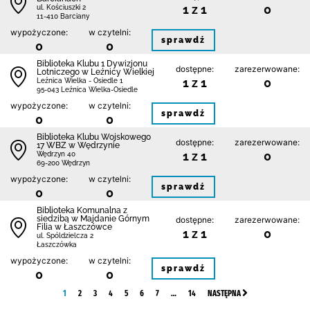
1 z 1
0
ul. Kościuszki 2
11-410 Barciany
wypożyczone:
w czytelni:
sprawdź
0
0
Biblioteka Klubu 1 Dywizjonu
dostępne:
zarezerwowane:
Lotniczego w Leźnicy Wielkiej
1 z 1
0
Leźnica Wielka - Osiedle 1
95-043 Leźnica Wielka-Osiedle
wypożyczone:
w czytelni:
sprawdź
0
0
Biblioteka Klubu Wojskowego
dostępne:
zarezerwowane:
17 WBZ w Wędrzynie
1 z 1
0
Wędrzyn 40
69-200 Wędrzyn
wypożyczone:
w czytelni:
sprawdź
0
0
Biblioteka Komunalna z
siedzibą w Majdanie Górnym
dostępne:
zarezerwowane:
Filia w Łaszczówce
1 z 1
0
ul. Spóldzielcza 2
Łaszczówka
wypożyczone:
w czytelni:
sprawdź
0
0
1
2
3
4
5
6
7
…
14
NASTĘPNA