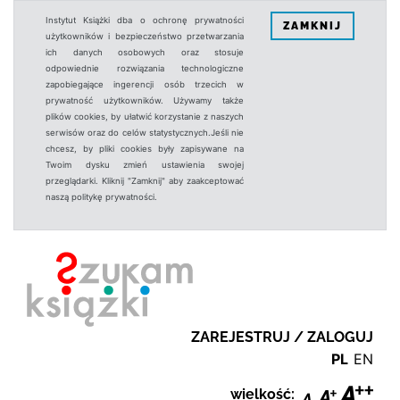
Instytut Książki dba o ochronę prywatności
ZAMKNIJ
użytkowników i bezpieczeństwo przetwarzania
ich danych osobowych oraz stosuje
odpowiednie rozwiązania technologiczne
zapobiegające ingerencji osób trzecich w
prywatność użytkowników. Używamy także
plików cookies, by ułatwić korzystanie z naszych
serwisów oraz do celów statystycznych.Jeśli nie
chcesz, by pliki cookies były zapisywane na
Twoim dysku zmień ustawienia swojej
przeglądarki. Kliknij "Zamknij" aby zaakceptować
naszą politykę prywatności.
ZAREJESTRUJ / ZALOGUJ
PL
EN
wielkość: