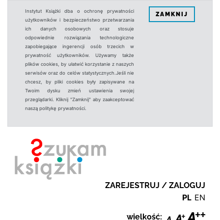
Instytut Książki dba o ochronę prywatności
ZAMKNIJ
użytkowników i bezpieczeństwo przetwarzania
ich danych osobowych oraz stosuje
odpowiednie rozwiązania technologiczne
zapobiegające ingerencji osób trzecich w
prywatność użytkowników. Używamy także
plików cookies, by ułatwić korzystanie z naszych
serwisów oraz do celów statystycznych.Jeśli nie
chcesz, by pliki cookies były zapisywane na
Twoim dysku zmień ustawienia swojej
przeglądarki. Kliknij "Zamknij" aby zaakceptować
naszą politykę prywatności.
ZAREJESTRUJ / ZALOGUJ
PL
EN
wielkość: