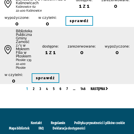
Kalinowicach
1 z 1
0
Kalinowice 62
22-400 Kalinowice
wypożyczone:
w czytelni:
sprawdź
0
0
Biblio­teka
Publiczna
Gminy
Zamość
z/s w
dostępne:
zarezerwowane:
wypożyczone:
Mokrem
1 z 1
0
0
Filia w
Płoskiem
Płoskie 139
22-400
Płoskie
w czytelni:
sprawdź
0
1
2
3
4
5
6
7
…
146
NASTĘPNA
Kontakt
Regulamin
Polityka prywatności i plików cookie
Mapa bibliotek
FAQ
Deklaracja dostępności