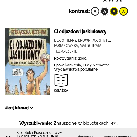
kontrast:
Ci odjazdowi jaskiniowcy
DEARY, TERRY, BROWN, MARTIN IL.,
FABIANOWSKA, MAŁGORZATA
TŁUMACZENIE
Rok wydania: 2000.
Epoka kamienia, Ludy pierwotne,
Wydawnictwa popularne
Więcej informacji
Wyszukiwanie:
Znalezione w bibliotekach: 47 .
Biblioteka Piaseczno - przy
T.Kościuszki 49 filia BP w
dostępne:
zarezerwowane: