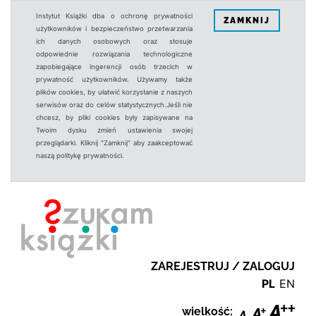
Instytut Książki dba o ochronę prywatności
ZAMKNIJ
użytkowników i bezpieczeństwo przetwarzania
ich danych osobowych oraz stosuje
odpowiednie rozwiązania technologiczne
zapobiegające ingerencji osób trzecich w
prywatność użytkowników. Używamy także
plików cookies, by ułatwić korzystanie z naszych
serwisów oraz do celów statystycznych.Jeśli nie
chcesz, by pliki cookies były zapisywane na
Twoim dysku zmień ustawienia swojej
przeglądarki. Kliknij "Zamknij" aby zaakceptować
naszą politykę prywatności.
ZAREJESTRUJ / ZALOGUJ
PL
EN
wielkość: