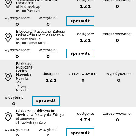
Piasecznie
1 z 1
0
ul. Kościuszki 49
05-500 Piaseczno
wypożyczone:
w czytelni:
sprawdź
0
0
Biblioteka Piaseczno-Zalesie
dostępne:
zarezerwowane:
Dolne - filia BP w Piasecznie
1 z 1
0
al. Kasztanów 12
05-500 Zalesie Dolne
wypożyczone:
w czytelni:
sprawdź
0
0
Biblioteka
Publiczna
Gminy
dostępne:
zarezerwowane:
wypożyczone:
Nowinka
1 z 1
0
0
Nowinka
26a
16-304
Nowinka
w czytelni:
sprawdź
0
Biblioteka Publiczna im. J.
dostępne:
zarezerwowane:
Tuwima w Połczynie-Zdroju
1 z 1
0
ul. Zamkowa 7
78-320 Połczyn-Zdrój
wypożyczone:
w czytelni:
sprawdź
0
0