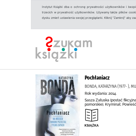
Instytut Książki dba o ochronę prywatności użytkowników i bezp
trzecich w prywatność użytkowników. Używamy także plików cookies
dysku zmień ustawienia swojej przeglądarki. Kliknij "Zamknij" aby z
Pochłaniacz
BONDA, KATARZYNA (1977- ), MU
Rok wydania: 2014.
Sasza Załuska (postać fikcyjna
pomorskie), Kryminał, Powieść