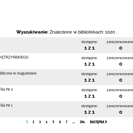
Wyszukiwanie:
Znalezione w bibliotekach: 1020 .
dostępne:
zarezerwowane
1 z 1
0
 KĘTRZYŃSKIEGO
dostępne:
zarezerwowane
1 z 1
0
ubliczna w Augustowie
dostępne:
zarezerwowane
1 z 1
0
lia Nr 2
dostępne:
zarezerwowane
1 z 1
0
lia Nr 1
dostępne:
zarezerwowane
1 z 1
0
1
2
3
4
5
6
7
…
204
NASTĘPNA