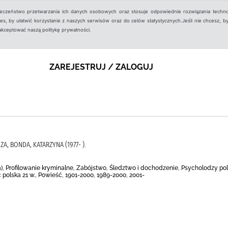
ieczeństwo przetwarzania ich danych osobowych oraz stosuje odpowiednie rozwiązania techno
, by ułatwić korzystanie z naszych serwisów oraz do celów statystycznych.Jeśli nie chcesz, by
aakceptować naszą politykę prywatności.
ZAREJESTRUJ / ZALOGUJ
ZA, BONDA, KATARZYNA (1977- ).
), Profilowanie kryminalne, Zabójstwo, Śledztwo i dochodzenie, Psycholodzy poli
 polska 21 w., Powieść, 1901-2000, 1989-2000, 2001-