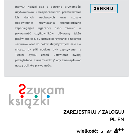
Instytut Książki dba o ochronę prywatności
ZAMKNIJ
użytkowników i bezpieczeństwo przetwarzania
ich danych osobowych oraz stosuje
odpowiednie rozwiązania technologiczne
zapobiegające ingerencji osób trzecich w
prywatność użytkowników. Używamy także
plików cookies, by ułatwić korzystanie z naszych
serwisów oraz do celów statystycznych.Jeśli nie
chcesz, by pliki cookies były zapisywane na
Twoim dysku zmień ustawienia swojej
przeglądarki. Kliknij "Zamknij" aby zaakceptować
naszą politykę prywatności.
ZAREJESTRUJ / ZALOGUJ
PL
EN
wielkość: