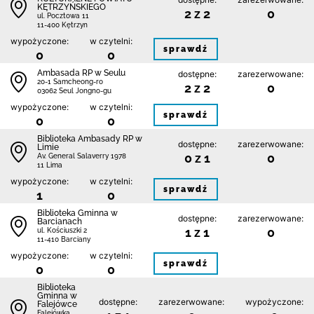
KĘTRZYŃSKIEGO
2 z 2
0
ul. Pocztowa 11
11-400 Kętrzyn
wypożyczone:
w czytelni:
sprawdź
0
0
Ambasada RP w Seulu
dostępne:
zarezerwowane:
20-1 Samcheong-ro
2 z 2
0
03062 Seul Jongno-gu
wypożyczone:
w czytelni:
sprawdź
0
0
Biblioteka Ambasady RP w
dostępne:
zarezerwowane:
Limie
0 z 1
0
Av. General Salaverry 1978
11 Lima
wypożyczone:
w czytelni:
sprawdź
1
0
Biblioteka Gminna w
dostępne:
zarezerwowane:
Barcianach
1 z 1
0
ul. Kościuszki 2
11-410 Barciany
wypożyczone:
w czytelni:
sprawdź
0
0
Biblioteka
Gminna w
dostępne:
zarezerwowane:
wypożyczone:
Falejówce
Falejówka